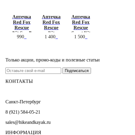
Аптечка
Аптечка
Аптечка
Red Fox
Red Fox
Red Fox
Rescue
Rescue
Rescue
Kit Small
Kit
Sport Kit
990
1 400
1 500
Medium
Medium
Только акции, промо-коды и полезные статьи
КОНТАКТЫ
Санкт-Петербург
8 (921) 584-05-21
sales@hikeandkayak.ru
ИНФОРМАЦИЯ