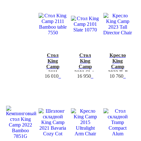
Стол
Стол
Кресло
King
King
King
Camp
Camp
Camp
2111
2101 Slate
2023 Tall
16 010
16 950
10 760
Bamboo
10770
Director
table 7550
Chair