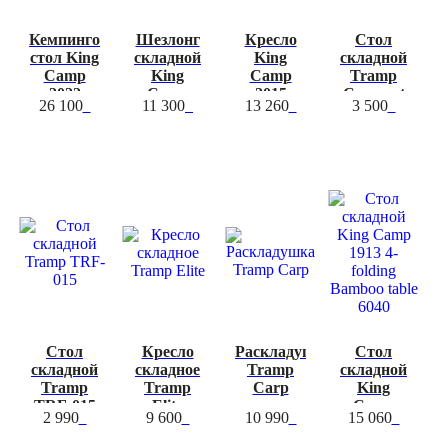
Кемпинговый
Шезлонг
Кресло
Стол
стол King
складной
King
складной
Camp
King
Camp
Tramp
2022
Camp
2015
Compact
26 100
11 300
13 260
3 500
Bamboo
2021
Ultralight
Alum
7851G
Bavaria
Arm
Cozy Cot
Chair
Стол
Кресло
Раскладушка
Стол
складной
складное
Tramp
складной
Tramp
Tramp
Carp
King
TRF-015
Elite
Camp
2 990
9 600
10 990
15 060
1913 4-
folding