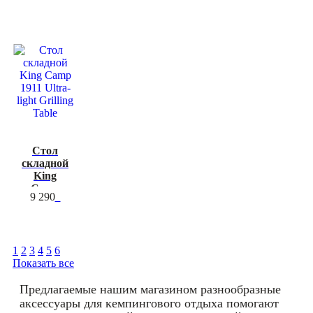
Bamboo
table 6040
Стол
складной
King
Camp
9 290
1911
Ultra-light
Grilling
Table
1
2
3
4
5
6
Показать все
Предлагаемые нашим магазином разнообразные
аксессуары для кемпингового отдыха помогают