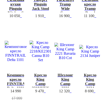
кухня
Pinguin
Tramp
кресло
Pinguin
Jack Stool
Wide
Tramp
Kitchen S
Camo
Royal
10 050
1 910
16 900
11 100
Camo
-16%
Кемпинговое
Кресло
Шезлонг
Кресло
кресло
King
King
King
FINNTRAIL
Camp
Camp
Camp
Delta 1101
2218/KE2301
2221
2134
14 990
9 470
12 320
8 690
Canna
Bavaria
Juniper
B10 Set
B10 Cot
17 999