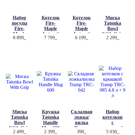
Набор
Котелок
Котелок
Миска
посуды
Fire-
Fire-
Tatonka
Fire-
Maple
Maple
Bowl
Maple
Antarcti
Antarcti
With Grip
8 899
7 799
6 199
2 299
Gourmet
Pot 1,5L
Pot 0,8L
S
Set
Миска
Кружка
Складная
Набор
Tatonka
Tatonka
ложка/
котелков
Bowl
Handle
вилка
с
With Grip
Mug 600
Tramp
крышкой
2 499
2 399
390
5 030
TRC-042
Tramp