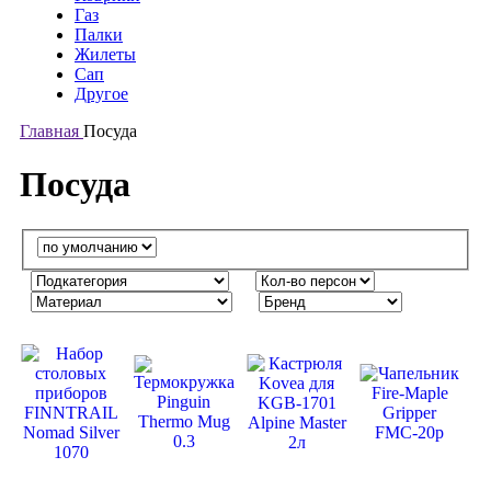
Газ
Палки
Жилеты
Сап
Другое
Главная
Посуда
Посуда
-20%
-13%