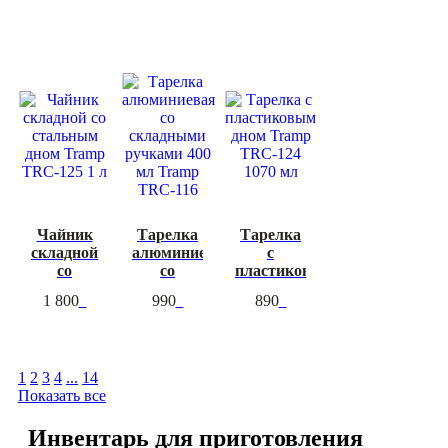
TRC-085
4.8 л + 9 л
Чайник
Тарелка
Тарелка
складной
алюминиевая
с
со
со
пластиковым
стальным
складными
дном
1 800
990
890
дном
ручками
Tramp
Tramp
400 мл
TRC-124
TRC-125
Tramp
1070 мл
1 л
TRC-116
1
2
3
4
...
14
Показать все
Инвентарь для приготовления