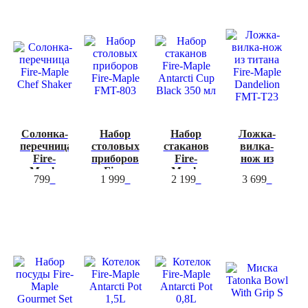
Солонка-
Набор
Набор
Ложка-
перечница
столовых
стаканов
вилка-
Fire-
приборов
Fire-
нож из
Maple
Fire-
Maple
титана
799
1 999
2 199
3 699
Chef
Maple
Antarcti
Fire-
Shaker
FMT-803
Cup
Maple
Black 350
Dandelion
мл
FMT-T23