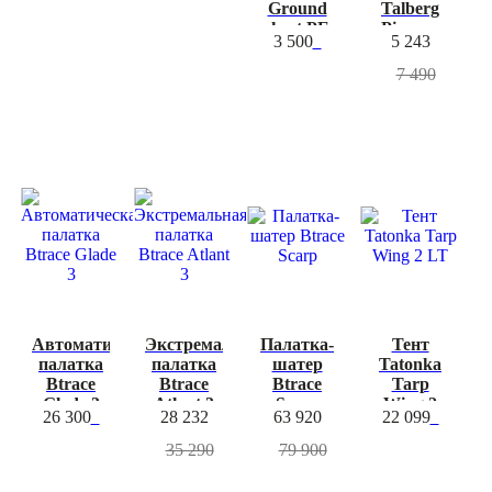
Ground
Talberg
sheet PE
Pionner
3 500
5 243
4x4.5m
Tent
Sahara
7 490
-20%
-20%
Автоматическая
Экстремальная
Палатка-
Тент
палатка
палатка
шатер
Tatonka
Btrace
Btrace
Btrace
Tarp
Glade 3
Atlant 3
Scarp
Wing 2
26 300
28 232
63 920
22 099
LT
35 290
79 900