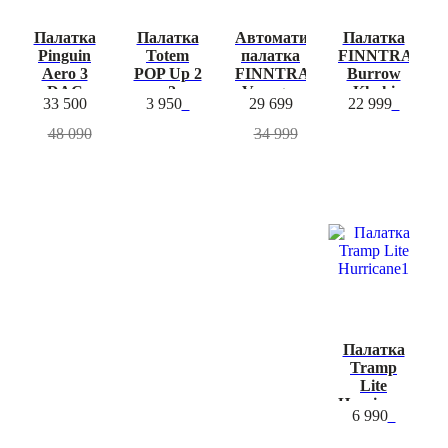
Палатка
Палатка
Автоматическая
Палатка
Pinguin
Totem
палатка
FINNTRAIL
Aero 3
POP Up 2
FINNTRAIL
Burrow
DAC
v2
Voyager
Khaki
33 500
3 950
29 699
22 999
Khaki
48 090
34 999
Палатка
Tramp
Lite
Hurricane1
6 990
-30%
-30%