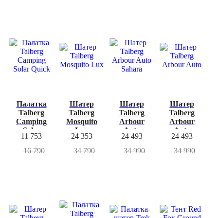
-30%
-30%
Палатка
Шатер
Шатер
Шатер
Talberg
Talberg
Talberg
Talberg
Camping
Mosquito
Arbour
Arbour
Solar
Lux
Auto
Auto
11 753
24 353
24 493
24 493
Quick
Sahara
16 790
34 790
34 990
34 990
-30%
-30%