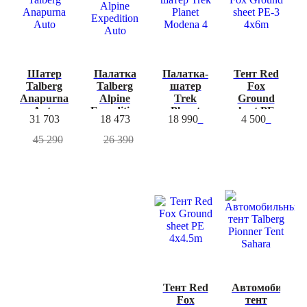
Шатер
Палатка
Палатка-
Тент Red
Talberg
Talberg
шатер
Fox
Anapurna
Alpine
Trek
Ground
Auto
Expedition
Planet
sheet PE-
31 703
18 473
18 990
4 500
Auto
Modena 4
3 4x6m
-30%
45 290
26 390
Тент Red
Автомобильн
Fox
тент