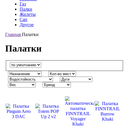
Газ
Палки
Жилеты
Сап
Другое
Главная
Палатки
Палатки
-15%
-30%