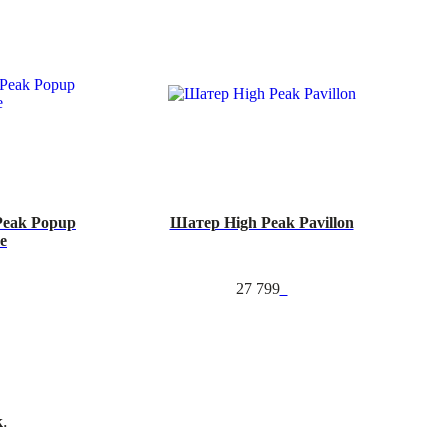
Peak Popup
Шатер High Peak Pavillon
e
27 799
k
.