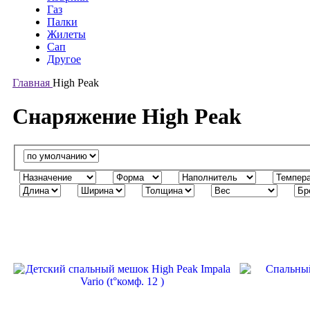
Газ
Палки
Жилеты
Сап
Другое
Главная
High Peak
Снаряжение High Peak