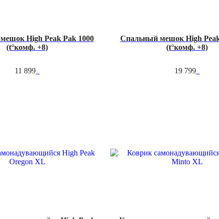
мешок High Peak Pak 1000
Спальный мешок High Peak
(t°комф. +8)
(t°комф. +8)
11 899
19 799