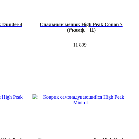
 Dundee 4
Спальный мешок High Peak Conon 7
(t°комф. +11)
11 899