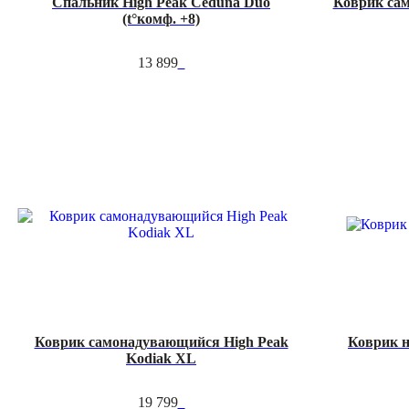
Спальник High Peak Ceduna Duo
Коврик са
(t°комф. +8)
13 899
Коврик самонадувающийся High Peak
Коврик н
Kodiak XL
19 799