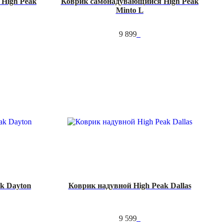
High Peak
Коврик самонадувающийся High Peak
Minto L
9 899
k Dayton
Коврик надувной High Peak Dallas
9 599