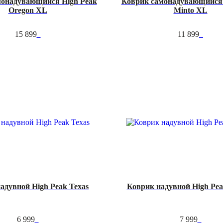
монадувающийся High Peak
Коврик самонадувающийся 
Oregon XL
Minto XL
15 899
11 899
адувной High Peak Texas
Коврик надувной High Pea
6 999
7 999