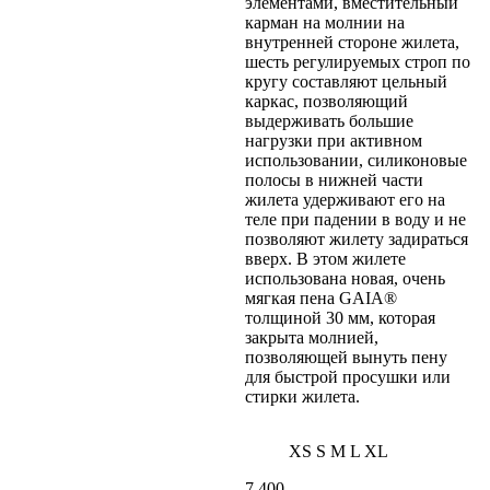
элементами, вместительный
карман на молнии на
внутренней стороне жилета,
шесть регулируемых строп по
кругу составляют цельный
каркас, позволяющий
выдерживать большие
нагрузки при активном
использовании, силиконовые
полосы в нижней части
жилета удерживают его на
теле при падении в воду и не
позволяют жилету задираться
вверх. В этом жилете
использована новая, очень
мягкая пена GAIA®
толщиной 30 мм, которая
закрыта молнией,
позволяющей вынуть пену
для быстрой просушки или
стирки жилета.
XS
S
M
L
XL
7 400