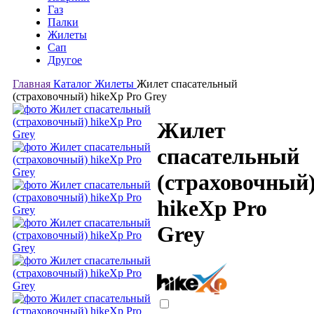
Газ
Палки
Жилеты
Сап
Другое
Главная
Каталог
Жилеты
Жилет спасательный
(страховочный) hikeXp Pro Grey
Жилет
спасательный
(страховочный
hikeXp Pro
Grey