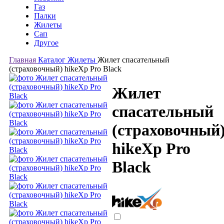
Газ
Палки
Жилеты
Сап
Другое
Главная
Каталог
Жилеты
Жилет спасательный
(страховочный) hikeXp Pro Black
Жилет
спасательный
(страховочный
hikeXp Pro
Black