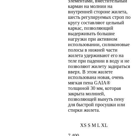
элементами, вместительный
карман на молнии на
внутренней стороне жилета,
шесть регулируемых строп по
кругу составляют цельный
каркас, позволяющий
выдерживать большие
нагрузки при активном
использовании, силиконовые
полосы в нижней части
жилета удерживают его на
теле при падении в воду и не
позволяют жилету задираться
вверх. В этом жилете
использована новая, очень
мягкая пена GAIA®
толщиной 30 мм, которая
закрыта молнией,
позволяющей вынуть пену
для быстрой просушки или
стирки жилета.
XS
S
M
L
XL
7 400