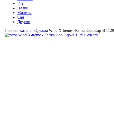
Газ
Палки
Жилеты
Сап
Другое
Главная
Каталог
Одежда
Wind X-treme - Кепка CoolCap-B 1129