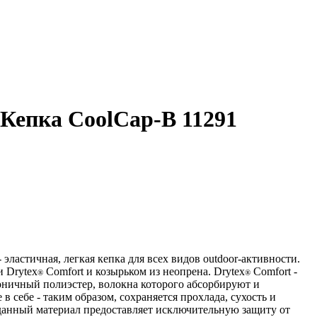
 Кепка CoolCap-B 11291
эластичная, легкая кепка для всех видов outdoor-активности.
и Drytex
Comfort и козырьком из неопрена. Drytex
Comfort -
®
®
ничный полиэстер, волокна которого абсорбируют и
в себе - таким образом, сохраняется прохлада, сухость и
 данный материал предоставляет исключительную защиту от