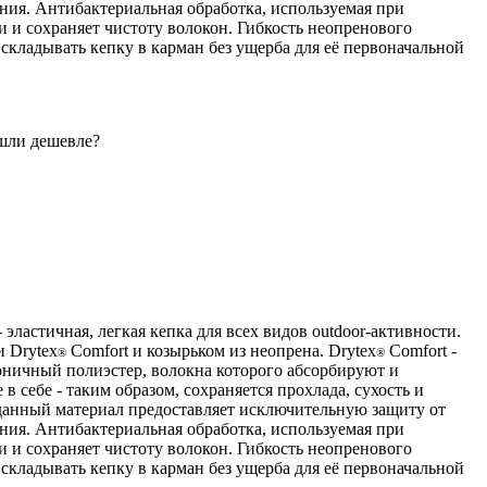
ния. Антибактериальная обработка, используемая при
ми и сохраняет чистоту волокон. Гибкость неопренового
 складывать кепку в карман без ущерба для её первоначальной
шли дешевле?
эластичная, легкая кепка для всех видов outdoor-активности.
и Drytex
Comfort и козырьком из неопрена. Drytex
Comfort -
®
®
ничный полиэстер, волокна которого абсорбируют и
в себе - таким образом, сохраняется прохлада, сухость и
 данный материал предоставляет исключительную защиту от
ния. Антибактериальная обработка, используемая при
ми и сохраняет чистоту волокон. Гибкость неопренового
 складывать кепку в карман без ущерба для её первоначальной