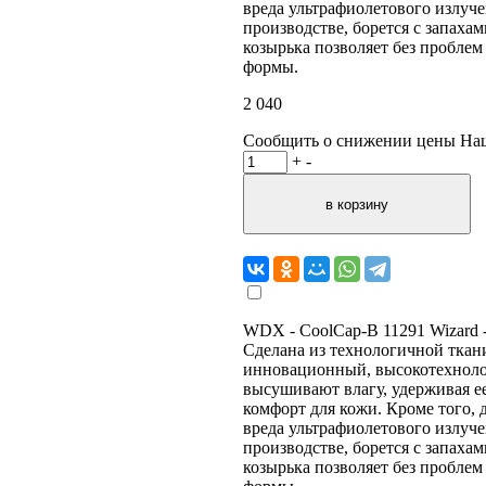
вреда ультрафиолетового излуче
производстве, борется с запаха
козырька позволяет без проблем
формы.
2 040
Сообщить о снижении цены
На
+
-
WDX - CoolCap-B 11291 Wizard - 
Сделана из технологичной ткан
инновационный, высокотехноло
высушивают влагу, удерживая ее 
комфорт для кожи. Кроме того,
вреда ультрафиолетового излуче
производстве, борется с запаха
козырька позволяет без проблем