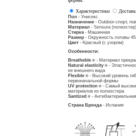
формы.
Характеристики
Доставк
Пол
- Унисекс
Назначение
- Outdoor-спорт, п
Материал
- Sensura (полиэстер)
Стирка
- Машинная
Размер
- Окружность головы 45
Цвет
- Красный (с узором)
Особенности:
Breatheble
- Материал прекра
®
Natural elasticity
- Эластично
®
ее внешнего вида
Flexible
- Высокий уровень ги
®
первоначальной формы
UV protection
- Самый высоки
®
материалов из полиэстера
Santized
- Антибактериальная
®
Страна Бренда
- Испания