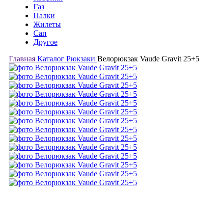
Газ
Палки
Жилеты
Сап
Другое
Главная
Каталог
Рюкзаки
Велорюкзак Vaude Gravit 25+5