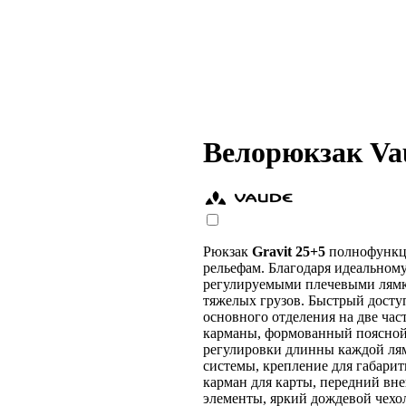
Велорюкзак Vau
Рюкзак
Gravit 25+5
полнофункц
рельефам. Благодаря идеальному
регулируемыми плечевыми лямка
тяжелых грузов. Быстрый досту
основного отделения на две час
карманы, формованный поясной 
регулировки длинны каждой лямк
системы, крепление для габари
карман для карты, передний вн
элементы, яркий дождевой чехо