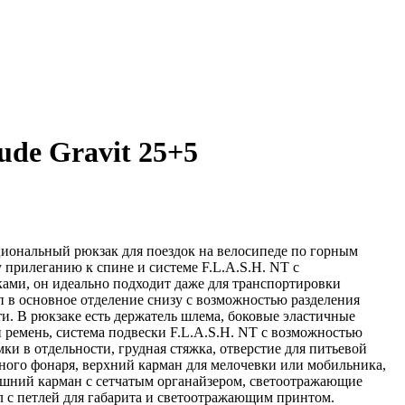
de Gravit 25+5
иональный рюкзак для поездок на велосипеде по горным
 прилеганию к спине и системе F.L.A.S.H. NT с
ми, он идеально подходит даже для транспортировки
п в основное отделение снизу с возможностью разделения
ти. В рюкзаке есть держатель шлема, боковые эластичные
ремень, система подвески F.L.A.S.H. NT с возможностью
и в отдельности, грудная стяжка, отверстие для питьевой
тного фонаря, верхний карман для мелочевки или мобильника,
ешний карман с сетчатым органайзером, светоотражающие
л с петлей для габарита и светоотражающим принтом.