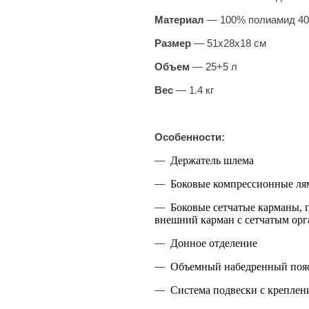
Материал
— 100% полиамид 4
Размер
— 51х28х18 см
Объем
— 25+5 л
Вес
— 1.4 кг
Особенности:
—
Держатель шлема
—
Боковые компрессионные ля
—
Боковые сетчатые карманы, п
внешний карман с сетчатым орг
—
Донное отделение
—
Объемный набедренный поя
—
Система подвески с креплен