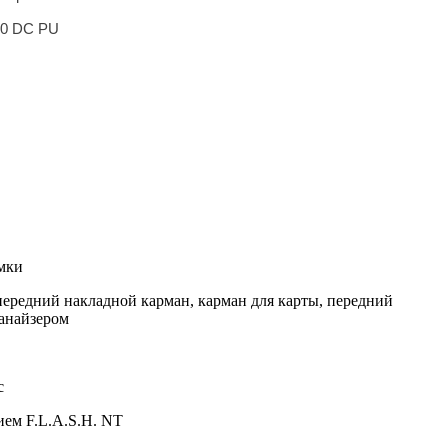
00 DC PU
мки
ередний накладной карман, карман для карты, передний
анайзером
с
ием F.L.A.S.H. NT