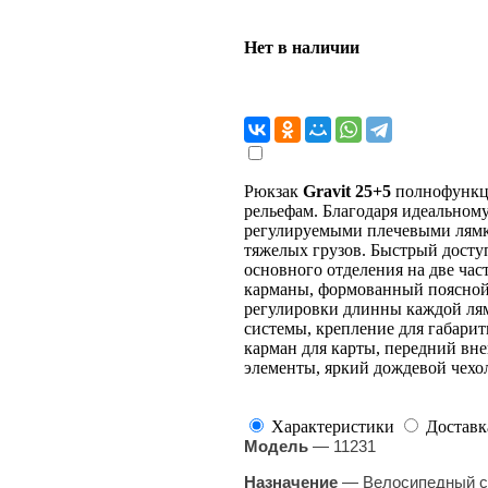
Нет в наличии
Рюкзак
Gravit 25+5
полнофункц
рельефам. Благодаря идеальному
регулируемыми плечевыми лямка
тяжелых грузов. Быстрый досту
основного отделения на две час
карманы, формованный поясной 
регулировки длинны каждой лямк
системы, крепление для габари
карман для карты, передний вн
элементы, яркий дождевой чехо
Характеристики
Доставк
Модель
— 11231
​Назначение
— Велосипедный с