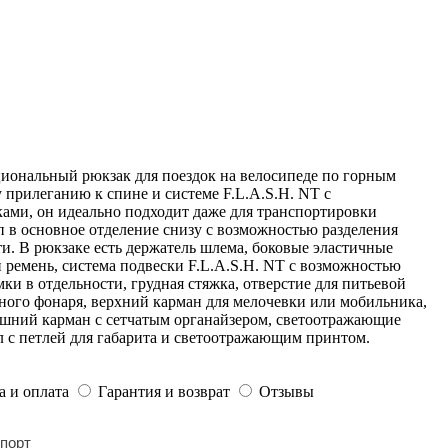
иональный рюкзак для поездок на велосипеде по горным
 прилеганию к спине и системе F.L.A.S.H. NT с
ми, он идеально подходит даже для транспортировки
п в основное отделение снизу с возможностью разделения
ти. В рюкзаке есть держатель шлема, боковые эластичные
ремень, система подвески F.L.A.S.H. NT с возможностью
и в отдельности, грудная стяжка, отверстие для питьевой
тного фонаря, верхний карман для мелочевки или мобильника,
ешний карман с сетчатым органайзером, светоотражающие
л с петлей для габарита и светоотражающим принтом.
а и оплата
Гарантия и возврат
Отзывы
порт