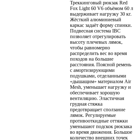
Треккинговый рюкзак Red
Fox Light 60 V6 объёмом 60 л
выдерживает нагрузку 30 кг.
Жёсткий алюминиевый
каркас задаёт форму спинки.
Подвесная система IBC
позволяет отрегулировать
высоту плечевых лямок,
чтобы равномерно
распределить вес во время
походов на большие
расстояния. Поясной ремень
с амортизирующими
подушками, отделанными
«дышащим» материалом Air
Mesh, уменьшает нагрузку и
обеспечивает хорошую
вентиляцию. Эластичная
грудная стяжка
предотвращает сползание
лямок. Регулируемые
противооткидные оттяжки
уменьшают подскок рюкзака
во время движения. Большое
количество внешних точек