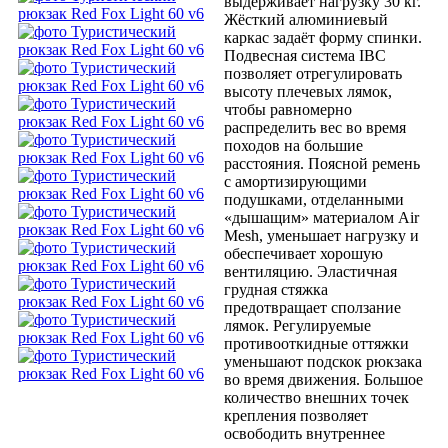
выдерживает нагрузку 30 кг.
Жёсткий алюминиевый
каркас задаёт форму спинки.
Подвесная система IBC
позволяет отрегулировать
высоту плечевых лямок,
чтобы равномерно
распределить вес во время
походов на большие
расстояния. Поясной ремень
с амортизирующими
подушками, отделанными
«дышащим» материалом Air
Mesh, уменьшает нагрузку и
обеспечивает хорошую
вентиляцию. Эластичная
грудная стяжка
предотвращает сползание
лямок. Регулируемые
противооткидные оттяжки
уменьшают подскок рюкзака
во время движения. Большое
количество внешних точек
крепления позволяет
освободить внутреннее