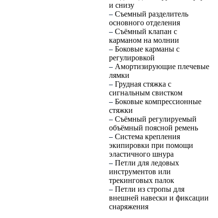
и снизу
Съемный разделитель
–
основного отделения
Съёмный клапан c
–
карманом на молнии
Боковые карманы с
–
регулировкой
Амортизирующие плечевые
–
лямки
Грудная стяжка с
–
сигнальным свистком
Боковые компрессионные
–
стяжки
Съёмный регулируемый
–
объёмный поясной ремень
Система крепления
–
экипировки при помощи
эластичного шнура
Петли для ледовых
–
инструментов или
трекинговых палок
Петли из стропы для
–
внешней навески и фиксации
снаряжения