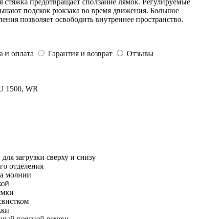
я стяжка предотвращает сползание лямок. Регулируемые
ьшают подскок рюкзака во время движения. Большое
ления позволяет освободить внутреннее пространство.
а и оплата
Гарантия и возврат
Отзывы
PU 1500, WR
 для загрузки сверху и снизу
го отделения
на молнии
кой
ямки
свистком
жки
ный поясной ремень