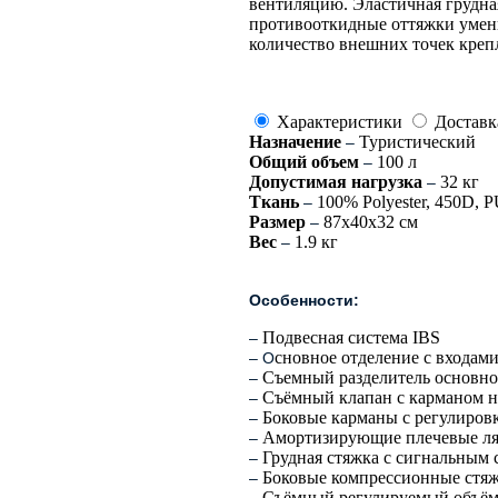
вентиляцию. Эластичная грудна
противооткидные оттяжки умен
количество внешних точек креп
Характеристики
Доставк
Назначение
Туристический
–
Общий объем
100 л
–
Допустимая нагрузка
32 кг
–
Ткань
100% Polyester, 450D, 
–
Размер
87х40х32 см
–
Вес
1.9 кг
–
Особенности:
Подвесная система IBS
–
сновное отделение c входами
– О
Съемный разделитель основно
–
Съёмный клапан c карманом 
–
Боковые карманы с регулиров
–
Амортизирующие плечевые л
–
Грудная стяжка с сигнальным 
–
Боковые компрессионные стя
–
Съёмный регулируемый объём