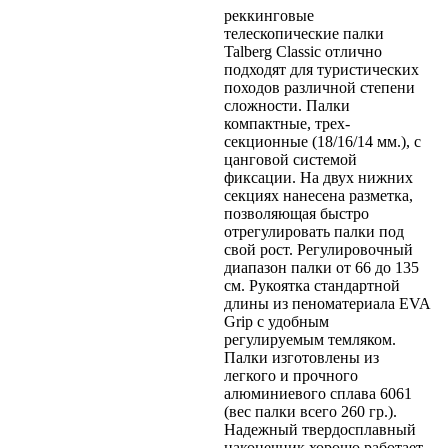
реккинговые
телескопические палки
Talberg Classic отлично
подходят для туристических
походов различной степени
сложности. Палки
компактные, трех-
секционные (18/16/14 мм.), с
цанговой системой
фиксации. На двух нижних
секциях нанесена разметка,
позволяющая быстро
отрегулировать палки под
свой рост. Регулировочный
диапазон палки от 66 до 135
см. Рукоятка стандартной
длины из пеноматериала EVA
Grip с удобным
регулируемым темляком.
Палки изготовлены из
легкого и прочного
алюминиевого сплава 6061
(вес палки всего 260 гр.).
Надежный твердосплавный
наконечник хорошо работает