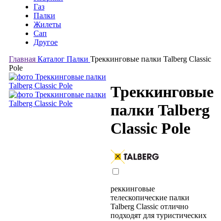
Газ
Палки
Жилеты
Сап
Другое
Главная
Каталог
Палки
Треккинговые палки Talberg Classic
Pole
Треккинговые
палки Talberg
Classic Pole
реккинговые
телескопические палки
Talberg Classic отлично
подходят для туристических