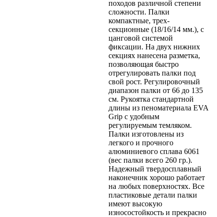
походов различной степени
сложности. Палки
компактные, трех-
секционные (18/16/14 мм.), с
цанговой системой
фиксации. На двух нижних
секциях нанесена разметка,
позволяющая быстро
отрегулировать палки под
свой рост. Регулировочный
диапазон палки от 66 до 135
см. Рукоятка стандартной
длины из пеноматериала EVA
Grip с удобным
регулируемым темляком.
Палки изготовлены из
легкого и прочного
алюминиевого сплава 6061
(вес палки всего 260 гр.).
Надежный твердосплавный
наконечник хорошо работает
на любых поверхностях. Все
пластиковые детали палки
имеют высокую
износостойкость и прекрасно