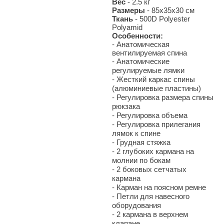
Вес
- 2.5 кг
Размеры
- 85х35х30 см
Ткань
- 500D Polyester
Polyamid
Особенности:
- Анатомическая
вентилируемая спина
- Анатомические
регулируемые лямки
- Жесткий каркас спины
(алюминиевые пластины)
- Регулировка размера спины
рюкзака
- Регулировка объема
- Регулировка прилегания
лямок к спине
- Грудная стяжка
- 2 глубоких кармана на
молнии по бокам
- 2 боковых сетчатых
кармана
- Карман на поясном ремне
- Петли для навесного
оборудования
- 2 кармана в верхнем
клапане