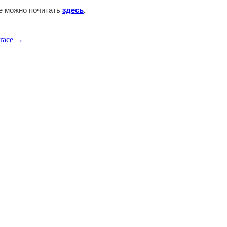
те можно почитать
здесь
.
trace →