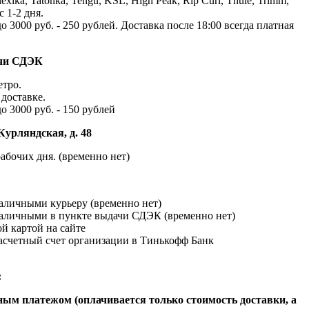
exika, Tatonka, Tengu, KSL, High Peak, Rip Curl, Thule, Trimm,
с 1-2 дня.
до 3000 руб. - 250 рублей. Доставка после 18:00 всегда платная
ачи СДЭК
етро.
доставке.
до 3000 руб. - 150 рублей
Курляндская, д. 48
абочих дня. (временно нет)
наличными курьеру (временно нет)
наличными в пункте выдачи СДЭК (временно нет)
й картой на сайте
расчетный счет организации в Тинькофф Банк
:
ым платежом (оплачивается только стоимость доставки, а