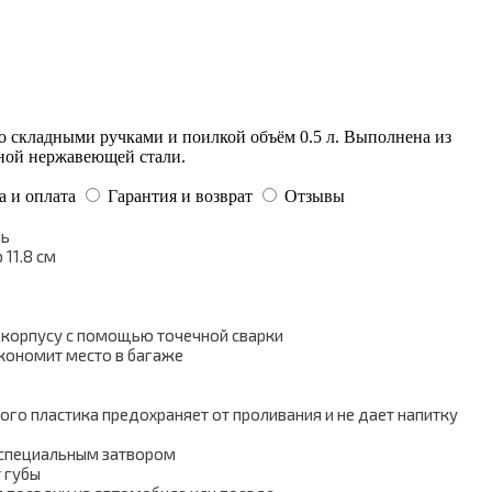
о складными ручками и поилкой объём 0.5 л. Выполнена из
ной нержавеющей стали.
а и оплата
Гарантия и возврат
Отзывы
ль
 11.8 см
 корпусу с помощью точечной сварки
экономит место в багаже
го пластика предохраняет от проливания и не дает напитку
 специальным затвором
т губы