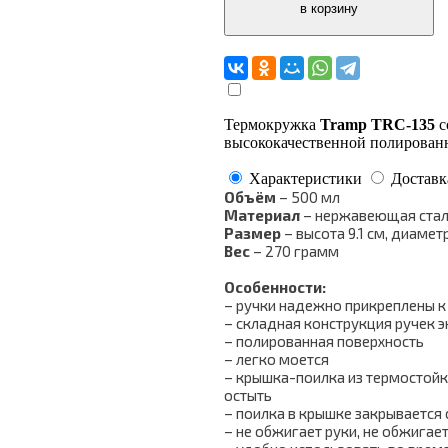
Термокружка
Tramp TRC-135
с
высококачественной полирован
Характеристики
Доставк
Объём
– 500 мл
Материал
– нержавеющая ста
Размер
– высота 9.1 см, диаметр
Вес
– 270 грамм
Особенности:
– ручки надежно прикреплены к
– складная конструкция ручек 
– полированная поверхность
– легко моется
– крышка-поилка из термостойко
остыть
– поилка в крышке закрывается
– не обжигает руки, не обжигае