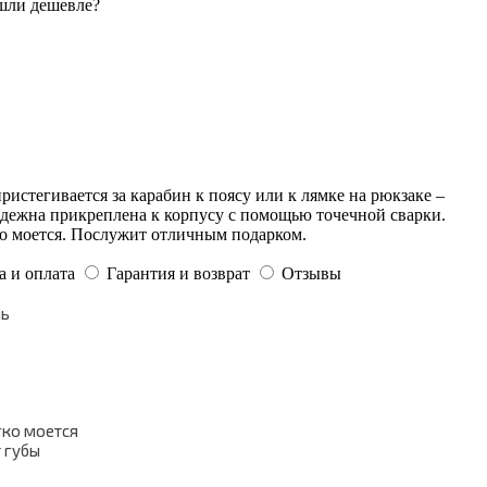
шли дешевле?
ристегивается за карабин к поясу или к лямке на рюкзаке –
адежна прикреплена к корпусу с помощью точечной сварки.
о моется. Послужит отличным подарком.
а и оплата
Гарантия и возврат
Отзывы
ль
гко моется
т губы