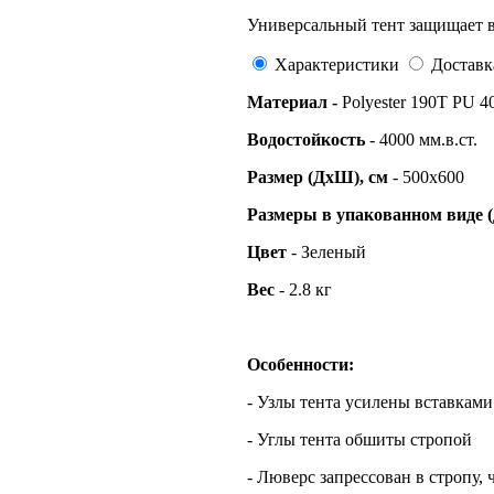
Универсальный тент защищает в
Характеристики
Доставк
Материал -
Polyester 190T PU 
Водостойкость
- 4000 мм.в.ст.
Размер
(ДхШ),
c
м
- 500х600
Размеры в упакованном виде 
Цвет
- Зеленый
Вес
- 2.8 кг
Особенности:
- Узлы тента усилены вставками
- Углы тента обшиты стропой
- Люверс запрессован в стропу,