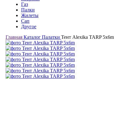
Газ
Палки
Жилеты
Сап
Другое
Главная
Каталог
Палатки
Тент Alexika TARP 5x6m