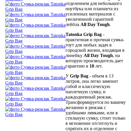
отделением для небольшого
ноутбука или планшета из
усиленных материалов с
увеличенной гарантией
лейбла
All
Day
Tough
.
Tatonka
Grip
Bag
-
практичная и прочная сумка-
тоут для любых задач в
городской жизни, входящая в
линейку
All
Day
Tough
, на
которую производитель дает
гарантию в
10
лет.
У
Grip
Bag
- объем в 13
литров, она легко заменит
собой и классическую
наплечную сумку, и
каждодневный рюкзак.
Трансформируется по вашему
желанию в рюкзак с
удобными лямками, или в
стильную сумку, стоит только
в мгновение отстегнуть и
спрятать их в отделение с