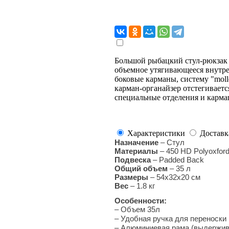
Большой рыбацкий стул-рюкза
объемное утягивающееся внутре
боковые карманы, систему "mol
карман-органайзер отстегиваетс
специальные отделения и карм
Характеристики
Доставк
Назначение
– Стул
Материалы
– 450 HD Polyoxfor
Подвеска
– Padded Back
Общий объем
– 35 л
Размеры
– 54x32x20 см
Вес
– 1.8 кг
Особенности:
– Объем 35л
–
Удобная ручка для переноски
–
Алюминиевая рама (выдержива