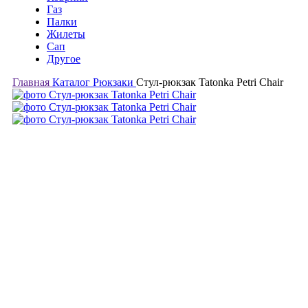
Газ
Палки
Жилеты
Сап
Другое
Главная
Каталог
Рюкзаки
Стул-рюкзак Tatonka Petri Chair