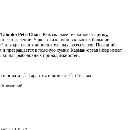
к
Tatonka Petri Chair
. Рюкзак имеет верхнюю загрузку,
ннее отделение. У рюкзака карман в крышке, большие
le" для крепления дополнительных аксессуаров. Передний
я и превращается в поясную сумку. Карман-органайзер имеет
ашки для рыболовных принадлежностей.
а и оплата
Гарантия и возврат
Отзывы
d/Алюминий
ет до 100 кг)