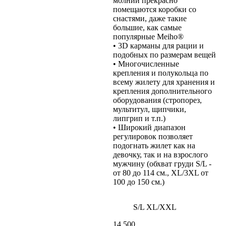
молнии прекрасно
помещаются коробки со
снастями, даже такие
большие, как самые
популярные Meiho®
• 3D карманы для рации и
подобных по размерам вещей
• Многочисленные
крепления и полукольца по
всему жилету для хранения и
крепления дополнительного
оборудования (стропорез,
мультитул, щипчики,
липгрип и т.п.)
• Широкий диапазон
регулировок позволяет
подогнать жилет как на
девочку, так и на взрослого
мужчину (обхват груди S/L -
от 80 до 114 см., XL/3XL от
100 до 150 см.)
S/L
XL/XXL
14 500