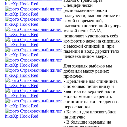
водного транспорта.
Специфически
расположенные блоки
плавучести, выполненные из
самой современной,
высокотехнологичной супер-
мягкой пены GAIA,
позволяют чувствовать себя
комфортно даже на сиденьях
с высокой спинкой и, при
падении в воду, держит тело
человека лицом вверх.
Для заядлых рыбаков мы
добавили массу разных
примочек:
• Крепление для спиннинга –
с помощью петли внизу и
хлястика на верхней части
жилета можно закрепить
спиннинг на жилете для его
переоснастки
• Карман для плоскогубцев
на липучке
• В большие карманы на