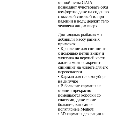
мягкой пены GAIA,
позволяют чувствовать себя
комфортно даже на сиденьях
с высокой спинкой и, при
падении в воду, держит тело
человека лицом вверх.
Для заядлых рыбаков мы
добавили массу разных
примочек:
• Крепление для спиннинга –
с помощью петли внизу и
хлястика на верхней части
жилета можно закрепить
спиннинг на жилете для его
переоснастки
• Карман для плоскогубцев
на липучке
• В большие карманы на
молнии прекрасно
помещаются коробки со
снастями, даже такие
большие, как самые
популярные Meiho®
• 3D карманы для рации и