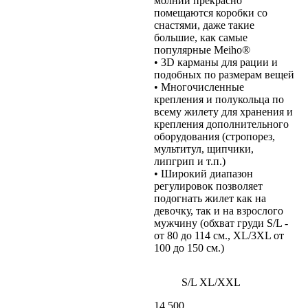
молнии прекрасно
помещаются коробки со
снастями, даже такие
большие, как самые
популярные Meiho®
• 3D карманы для рации и
подобных по размерам вещей
• Многочисленные
крепления и полукольца по
всему жилету для хранения и
крепления дополнительного
оборудования (стропорез,
мультитул, щипчики,
липгрип и т.п.)
• Широкий диапазон
регулировок позволяет
подогнать жилет как на
девочку, так и на взрослого
мужчину (обхват груди S/L -
от 80 до 114 см., XL/3XL от
100 до 150 см.)
S/L
XL/XXL
14 500