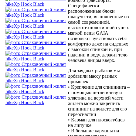
водного транспорта.
Специфически
расположенные блоки
плавучести, выполненные из
самой современной,
высокотехнологичной супер-
мягкой пены GAIA,
позволяют чувствовать себя
комфортно даже на сиденьях
с высокой спинкой и, при
падении в воду, держит тело
человека лицом вверх.
Для заядлых рыбаков мы
добавили массу разных
примочек:
• Крепление для спиннинга –
с помощью петли внизу и
хлястика на верхней части
жилета можно закрепить
спиннинг на жилете для его
переоснастки
• Карман для плоскогубцев
на липучке
• В большие карманы на