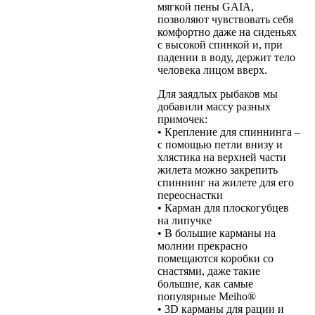
мягкой пены GAIA,
позволяют чувствовать себя
комфортно даже на сиденьях
с высокой спинкой и, при
падении в воду, держит тело
человека лицом вверх.
Для заядлых рыбаков мы
добавили массу разных
примочек:
• Крепление для спиннинга –
с помощью петли внизу и
хлястика на верхней части
жилета можно закрепить
спиннинг на жилете для его
переоснастки
• Карман для плоскогубцев
на липучке
• В большие карманы на
молнии прекрасно
помещаются коробки со
снастями, даже такие
большие, как самые
популярные Meiho®
• 3D карманы для рации и