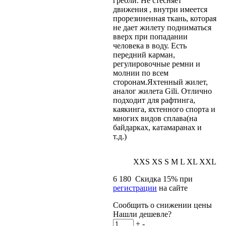
гребли. Не стесняет
движения , внутри имеется
прорезиненная ткань, которая
не дает жилету подниматься
вверх при попадании
человека в воду. Есть
передний карман,
регулировочные ремни и
молнии по всем
сторонам.Яхтенный жилет,
аналог жилета Gili. Отлично
подходит для рафтинга,
каякинга, яхтенного спорта и
многих видов сплава(на
байдарках, катамаранах и
т.д.)
XXS
XS
S
M
L
XL
XXL
6 180
Скидка
15
% при
регистрации
на сайте
Сообщить о снижении цены
Нашли дешевле?
+
-