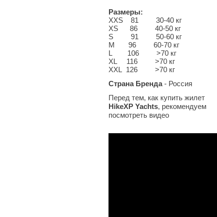
Размеры:
XXS 81 30-40 кг
XS 86 40-50 кг
S 91 50-60 кг
M 96 60-70 кг
L 106 >70 кг
XL 116 >70 кг
XXL 126 >70 кг
Страна Бренда
- Россия
Перед тем, как купить жилет
HikeXP Yachts
, рекомендуем
посмотреть видео