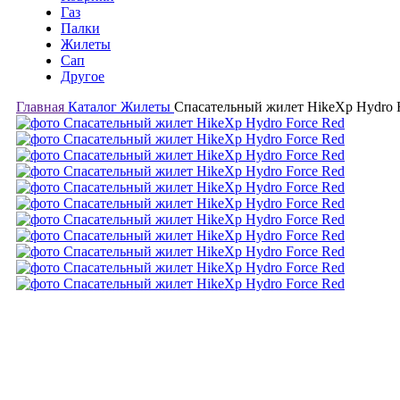
Газ
Палки
Жилеты
Сап
Другое
Главная
Каталог
Жилеты
Спасательный жилет HikeXp Hydro 