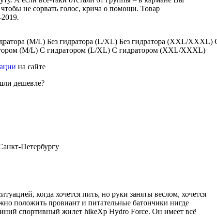
 чтобы не сорвать голос, крича о помощи. Товар
-2019.
дратора (M/L)
Без гидратора (L/XL)
Без гидратора (XXL/XXXL)
тором (M/L)
С гидратором (L/XL)
С гидратором (XXL/XXXL)
рации
на сайте
шли дешевле?
 Санкт-Петербургу
туацией, когда хочется пить, но руки заняты веслом, хочется
можно положить провиант и питательные батончики нигде
иний спортивный жилет hikeXp Hydro Force. Он имеет всё