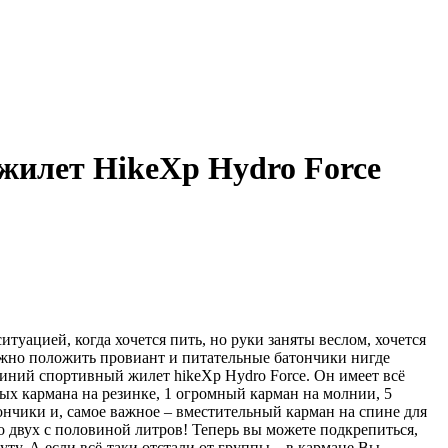
жилет HikeXp Hydro Force
туацией, когда хочется пить, но руки заняты веслом, хочется
можно положить провиант и питательные батончики нигде
иний спортивный жилет hikeXp Hydro Force. Он имеет всё
ых кармана на резинке, 1 огромный карман на молнии, 5
ончики и, самое важное – вместительный карман на спине для
о двух с половиной литров! Теперь вы можете подкрепиться,
уту. А если всё-таки отстали от группы – в кармане Вы