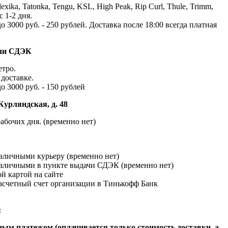
exika, Tatonka, Tengu, KSL, High Peak, Rip Curl, Thule, Trimm,
с 1-2 дня.
до 3000 руб. - 250 рублей. Доставка после 18:00 всегда платная
ачи СДЭК
етро.
доставке.
до 3000 руб. - 150 рублей
Курляндская, д. 48
абочих дня. (временно нет)
наличными курьеру (временно нет)
наличными в пункте выдачи СДЭК (временно нет)
й картой на сайте
расчетный счет организации в Тинькофф Банк
:
ым платежом (оплачивается только стоимость доставки, а