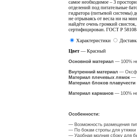
самое необходимое – 3 просторн
отделений под питательные бат
гидратора (питьевой системы) д
не отрываясь от весла ни на мин
найдёте очень громкий свисток,
сертифицирован. ГОСТ Р 58108
Характеристики
Доставк
Цвет
— Красный
Основной материал
— 100% не
Внутренний материал
— Оксфор
Материал плечевых лямок
— 
Материал блоков плавучести
Материал карманов
— 100% не
Особенности:
—
Возможность размещения пи
— По бокам стропы для утяжки 
— Удобная молния сбоку для б