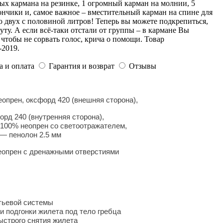
ых кармана на резинке, 1 огромный карман на молнии, 5
ончики и, самое важное – вместительный карман на спине для
о двух с половиной литров! Теперь вы можете подкрепиться,
уту. А если всё-таки отстали от группы – в кармане Вы
 чтобы не сорвать голос, крича о помощи. Товар
-2019.
а и оплата
Гарантия и возврат
Отзывы
опрен, оксфорд 420 (внешняя сторона),
д 240 (внутренняя сторона),
100% неопрен со светоотражателем,
— пенолон 2.5 мм
опрен с дренажными отверстиями
тьевой системы
и подгонки жилета под тело гребца
ыстрого снятия жилета