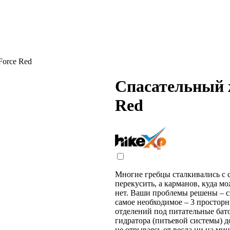
Force Red
Спасательный 
Red
Многие гребцы сталкивались с си
перекусить, а карманов, куда 
нет. Ваши проблемы решены – с
самое необходимое – 3 просторн
отделений под питательные бат
гидратора (питьевой системы) д
не отрываясь от весла ни на мин