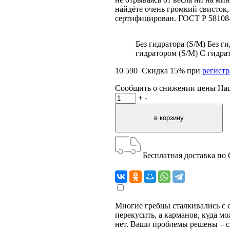
найдёте очень громкий свисток,
сертифицирован. ГОСТ Р 58108
Без гидратора (S/M)
Без ги
гидратором (S/M)
С гидра
10 590
Скидка
15
% при
регист
Сообщить о снижении цены
На
+
-
Бесплатная доставка по
Многие гребцы сталкивались с си
перекусить, а карманов, куда 
нет. Ваши проблемы решены – с