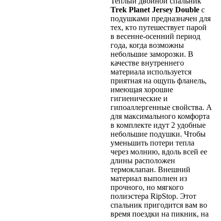
Теплый двойной спальник
Trek Planet Jersey Double
с
подушками предназначен для
тех, кто путешествует парой
в весенне-осенний период
года, когда возможны
небольшие заморозки. В
качестве внутреннего
материала используется
приятная на ощупь фланель,
имеющая хорошие
гигиенические и
гипоаллергенные свойства. А
для максимального комфорта
в комплекте идут 2 удобные
небольшие подушки. Чтобы
уменьшить потери тепла
через молнию, вдоль всей ее
длины расположен
термоклапан. Внешний
материал выполнен из
прочного, но мягкого
полиэстера RipStop. Этот
спальник пригодится вам во
время поездки на пикник, на