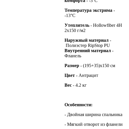
комфорта
- -3°С
Температура экстрима
-
-13°С
Утеплитель
- Hollowfiber 4H
2x150 г/м2
Наружный материал
-
Полиэстер RipStop PU
Внутренний материал
-
Фланель
Размер
- (195+35)х150 см
Цвет -
Антрацит
Вес
- 4.2 кг
Особенности:
- Двойная ширина спальника
- Мягкий отворот из фланели