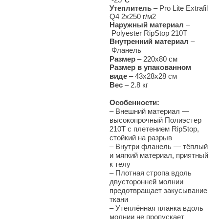
°С
Утеплитель
– Pro Lite Extrafil
Q4 2х250 г/м2
Наружный материал
–
Polyester RipStop 210Т
Внутренний материал
–
Фланель
Размер
– 220х80 см
Размер в упакованном
виде
– 43х28х28 см
Вес
– 2.8 кг
Особенности:
– Внешний материал —
высокопрочный Полиэстер
210T с плетением RipStop,
стойкий на разрыв
– Внутри фланель — тёплый
и мягкий материал, приятный
к телу
– Плотная стропа вдоль
двусторонней молнии
предотвращает закусывание
ткани
– Утеплённая планка вдоль
молнии не пропускает