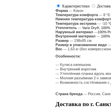
Характеристики
Доставк
Форма
Кокон
—
Температура комфорта
8
—
°С
Нижняя температура комфорт
Температура экстрима
-10
—
°
Утеплитель
—
Vario Dry®, 100% 
Наружный материал
—
100% Po
Внутренний материал
—
100% 
Размер
198х85 см
—
Размер в упакованном виде
Вес
1.63 кг (без компрессион
—
Особенности:
Кулиса капюшона
—
Внутренний воротник
—
Утеплённая планка вдоль мо
—
Молния разъёмная 2-х замков
—
Возможность состёгивания c
—
Страна бренда
Россия, Санк
—
Доставка по г. Санк