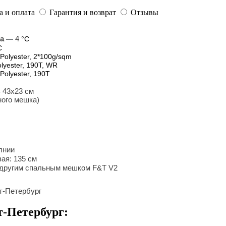
а и оплата
Гарантия и возврат
Отзывы
а
4
—
°С
С
Polyester, 2*100g/sqm
lyester, 190T, WR
Polyester, 190T
43х23 см
—
ного мешка)
лнии
ая: 135 см
 другим спальным мешком F&T V2
т-Петербург
т-Петербург: