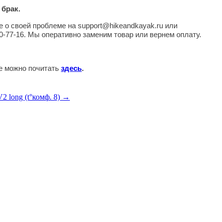
 брак.
 о своей проблеме на support@hikeandkayak.ru или
0-77-16. Мы оперативно заменим товар или вернем оплату.
те можно почитать
здесь
.
 long (t°комф. 8) →