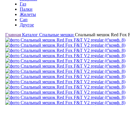
Газ
Палки
Жилеты
Сап
Другое
Главная
Каталог
Спальные мешки
Спальный мешок Red Fox F&