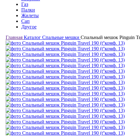
Газ
Палки
Жилеты
Сап
Другое
Главная
Каталог
Спальные мешки
Спальный мешок Pinguin Tra