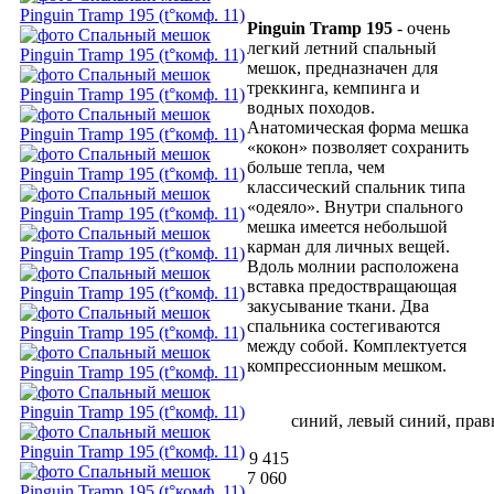
Pinguin Tramp 195
- очень
легкий летний спальный
мешок, предназначен для
треккинга, кемпинга и
водных походов.
Анатомическая форма мешка
«кокон» позволяет сохранить
больше тепла, чем
классический спальник типа
«одеяло». Внутри спального
мешка имеется небольшой
карман для личных вещей.
Вдоль молнии расположена
вставка предоствращающая
закусывание ткани. Два
спальника состегиваются
между собой. Комплектуется
компрессионным мешком.
синий, левый
синий, пра
9 415
7 060