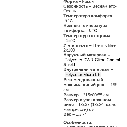
Форма
– Кокон
Сезонность –
Весна-Лето-
Осень
Температура комфорта
–
5
°С
Нижняя температура
комфорта
– 0
°С
Температура экстрима
–
-15
°С
Утеплитель
– Thermicfibre
2x100
Наружный материал –
Polyester DWR Clima Control
Shield
Внутренний материал –
Polyester Micro Lite
Рекомендованный
максимальный рост
– 195
см
Размер
– 215x80/55 см
Размер в упакованном
виде
– 18x37 (18x24 после
компрессии) см
Вес –
1.3
кг
Особенности: