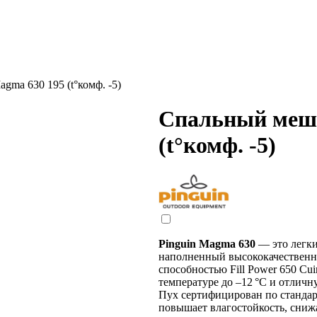
gma 630 195 (t°комф. -5)
Спальный мешо
(t°комф. -5)
Pinguin Magma 630
— это легк
наполненный высококачествен
способностью Fill Power 650 Cu
температуре до –12 °C и отличн
Пух сертифицирован по стандар
повышает влагостойкость, снижа