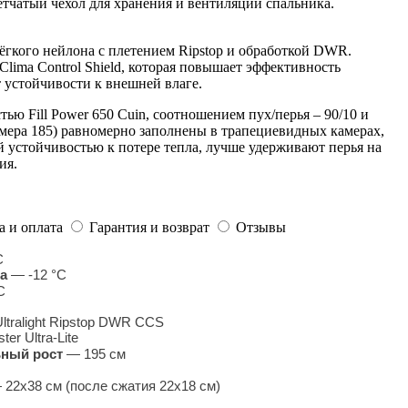
етчатый чехол для хранения и вентиляции спальника.
 лёгкого нейлона с плетением Ripstop и обработкой DWR.
Clima Control Shield, которая повышает эффективность
 устойчивости к внешней влаге.
ью Fill Power 650 Cuin, соотношением пух/перья – 90/10 и
змера 185) равномерно заполнены в трапециевидных камерах,
й устойчивостью к потере тепла, лучше удерживают перья на
ия.
а и оплата
Гарантия и возврат
Отзывы
C
а
— -12
°
C
C
ltralight Ripstop DWR CCS
ter Ultra-Lite
ный рост
—
195 см
—
22х38 см (после сжатия 22х18 см)