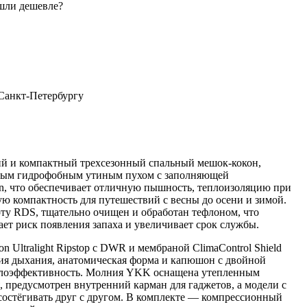
шли дешевле?
 Санкт-Петербургу
ий и компактный трехсезонный спальный мешок-кокон,
ным гидрофобным утиным пухом с заполняющей
in, что обеспечивает отличную пышность, теплоизоляцию при
ую компактность для путешествий с весны до осени и зимой.
ту RDS, тщательно очищен и обработан тефлоном, что
ет риск появления запаха и увеличивает срок службы.
 Ultralight Ripstop с DWR и мембраной ClimaControl Shield
ния дыхания, анатомическая форма и капюшон с двойной
плоэффективность. Молния YKK оснащена утепленным
, предусмотрен внутренний карман для гаджетов, а модели с
остёгивать друг с другом. В комплекте — компрессионный