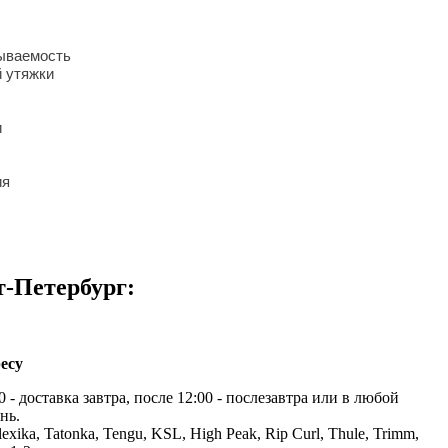
вываемость
 утяжки
и
ия
т-Петербург:
есу
 - доставка завтра, после 12:00 - послезавтра или в любой
нь.
exika, Tatonka, Tengu, KSL, High Peak, Rip Curl, Thule, Trimm,