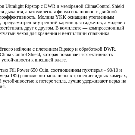
 Ultralight Ripstop с DWR и мембраной ClimaControl Shield
ния дыхания, анатомическая форма и капюшон с двойной
плоэффективность. Молния YKK оснащена утепленным
, предусмотрен внутренний карман для гаджетов, а модели с
остёгивать друг с другом. В комплекте — компрессионный
етчатый чехол для хранения и вентиляции спальника.
 лёгкого нейлона с плетением Ripstop и обработкой DWR.
Clima Control Shield, которая повышает эффективность
 устойчивости к внешней влаге.
ью Fill Power 650 Cuin, соотношением пух/перья – 90/10 и
змера 185) равномерно заполнены в трапециевидных камерах,
й устойчивостью к потере тепла, лучше удерживают перья на
ия.