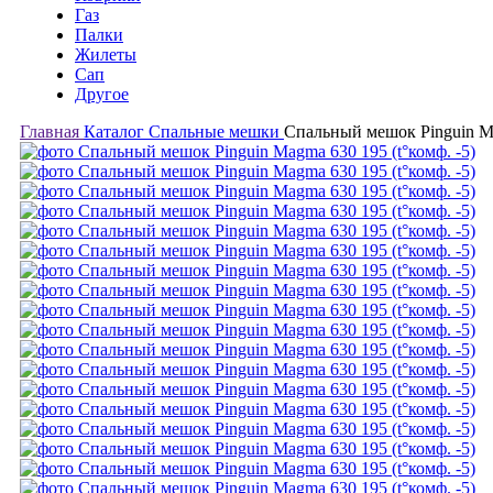
Газ
Палки
Жилеты
Сап
Другое
Главная
Каталог
Спальные мешки
Спальный мешок Pinguin Ma