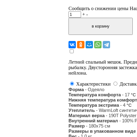
Сообщить о снижении цены
На
+
-
Летний спальный мешок. Предна
рыбалку. Двусторонняя застежк
нейлона.
Характеристики
Доставк
Форма
- Одеяло
Температура комфорта
- 17
°С
Нижняя температура комфорт
Температура экстрима
- 4
°С
Утеплитель
- WarmLoft синтети
Материал верха
- 190T Polyst
Внутренний материал
- 100% P
Размер
- 180х75 см
Размеры в упакованном виде
Вес
- 1.0
кг