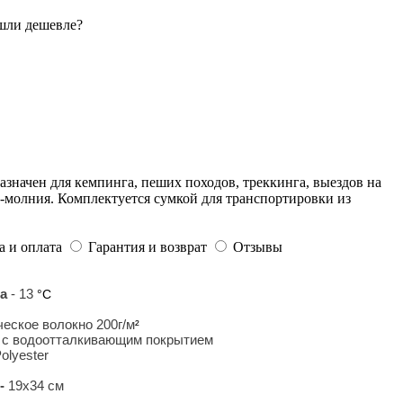
шли дешевле?
значен для кемпинга, пеших походов, треккинга, выездов на
а-молния. Комплектуется сумкой для транспортировки из
а и оплата
Гарантия и возврат
Отзывы
а
- 13
°С
ческое волокно 200г/м
²
er с водоотталкивающим покрытием
olyester
 -
19x34 см