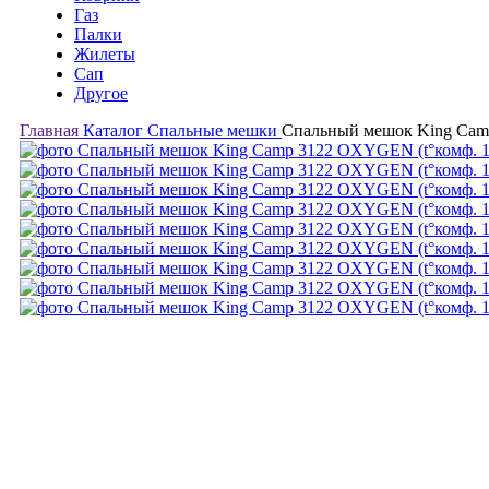
Газ
Палки
Жилеты
Сап
Другое
Главная
Каталог
Спальные мешки
Спальный мешок King Cam