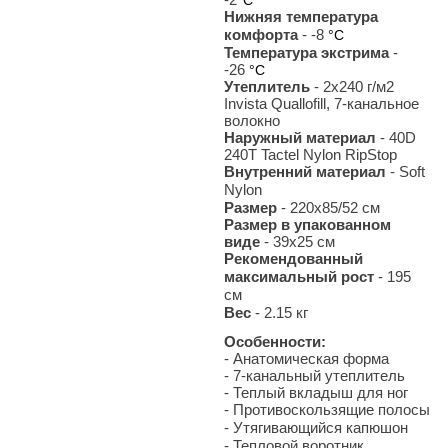
Нижняя температура
комфорта
- -8
°С
Температура экстрима
-
-26
°С
Утеплитель
- 2х240 г/м2
Invista Quallofill, 7-канальное
волокно
Наружный материал
- 40D
240T Tactel Nylon RipStop
Внутренний материал
- Soft
Nylon
Размер
- 220х85/52 см
Размер в упакованном
виде
- 39x25 см
Рекомендованный
максимальный рост
- 195
см
Вес
- 2.15
кг
Особенности:
- Анатомическая форма
- 7-канальный утеплитель
- Теплый вкладыш для ног
- Противоскользящие полосы
- Утягивающийся капюшон
- Тепловой воротник