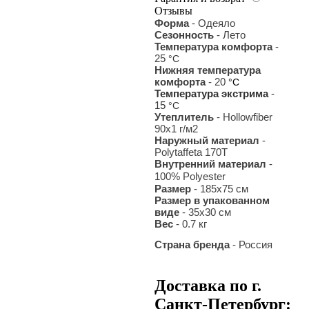
Отзывы
Форма
- Одеяло
Сезонность
- Лето
Температура комфорта
-
25
°С
Нижняя температура
комфорта
- 20
°С
Температура экстрима
-
15
°С
Утеплитель
- Hollowfiber
90x1 г/м2
Наружный материал
-
Polytaffeta 170T
Внутренний материал
-
100% Polyester
Размер
- 185х75 см
Размер в упакованном
виде
- 35x30 см
Вес
- 0.7
кг
Страна бренда
- Россия
Доставка по г.
Санкт-Петербург: