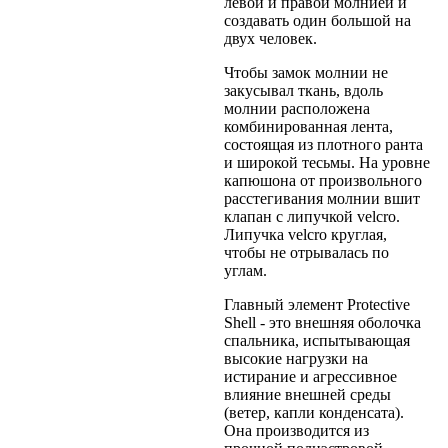
левой и правой молнией и
создавать один большой на
двух человек.
Чтобы замок молнии не
закусывал ткань, вдоль
молнии расположена
комбинированная лента,
состоящая из плотного ранта
и широкой тесьмы. На уровне
капюшона от произвольного
расстегивания молнии вшит
клапан с липучкой velcro.
Липучка velcro круглая,
чтобы не отрывалась по
углам.
Главный элемент Protective
Shell - это внешняя оболочка
спальника, испытывающая
высокие нагрузки на
истирание и агрессивное
влияние внешней среды
(ветер, капли конденсата).
Она производится из