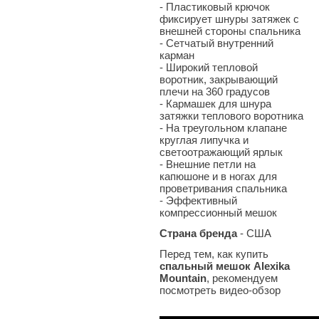
- Пластиковый крючок
фиксирует шнуры затяжек с
внешней стороны спальника
- Сетчатый внутренний
карман
- Широкий тепловой
воротник, закрывающий
плечи на 360 градусов
- Кармашек для шнура
затяжки теплового воротника
- На треугольном клапане
круглая липучка и
светоотражающий ярлык
- Внешние петли на
капюшоне и в ногах для
проветривания спальника
- Эффективный
компрессионный мешок
Страна бренда
- США
Перед тем, как купить
спальный мешок Alexika
Mountain
, рекомендуем
посмотреть видео-обзор