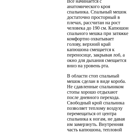
Все начинается с
анатомического кроя
спальника. Спальный мешок
достаточно просторный в
плечах, рассчитан на рост
человека до 190 см. Капюшон
спального мешка при затяжке
комфортно охватывает
голову, верхний край
капюшона смещается к
переносице, закрывая лоб, а
окно для дыхания смещается
вниз на уровень рта.
В области стоп спальный
мешок сделан в виде короба.
Не сдавленные спальником
стопы хорошо отдыхают
после дневного перехода.
Свободный крой спальника
позволяет теплому воздуху
перемещаться от центра
спальника к ногам, не давая
им замерзнуть. Внутренняя
часть капюшона, тепловой