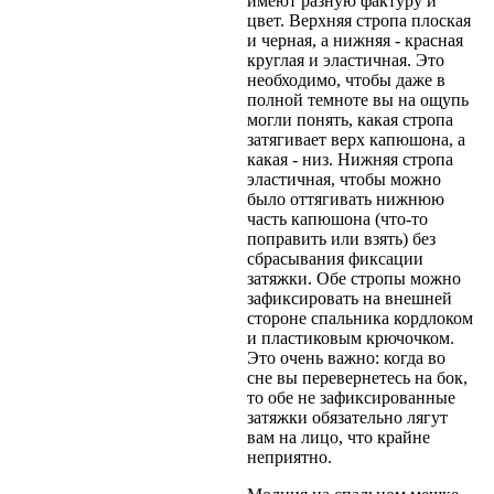
имеют разную фактуру и
цвет. Верхняя стропа плоская
и черная, а нижняя - красная
круглая и эластичная. Это
необходимо, чтобы даже в
полной темноте вы на ощупь
могли понять, какая стропа
затягивает верх капюшона, а
какая - низ. Нижняя стропа
эластичная, чтобы можно
было оттягивать нижнюю
часть капюшона (что-то
поправить или взять) без
сбрасывания фиксации
затяжки. Обе стропы можно
зафиксировать на внешней
стороне спальника кордлоком
и пластиковым крючочком.
Это очень важно: когда во
сне вы перевернетесь на бок,
то обе не зафиксированные
затяжки обязательно лягут
вам на лицо, что крайне
неприятно.