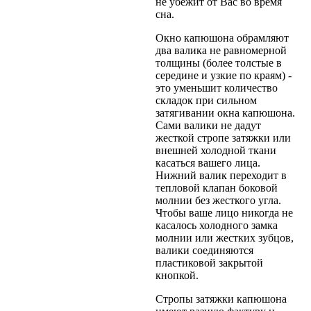
не убежит от Вас во время
сна.
Окно капюшона обрамляют
два валика не равномерной
толщины (более толстые в
середине и узкие по краям) -
это уменьшит количество
складок при сильном
затягивании окна капюшона.
Сами валики не дадут
жесткой стропе затяжки или
внешней холодной ткани
касаться вашего лица.
Нижний валик переходит в
тепловой клапан боковой
молнии без жесткого угла.
Чтобы ваше лицо никогда не
касалось холодного замка
молнии или жестких зубцов,
валики соединяются
пластиковой закрытой
кнопкой.
Стропы затяжки капюшона