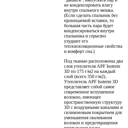
не конденсировать влагу
внутри спального мешка.
(Если сделать спальник без
проницаемой вставки, то
большая часть пара будет
конденсироваться внутри
спальника и серьезно
ухудшит его
теплоизоляционные свойства
и комфорт сна.)
Под тканью расположены два
слоя утеплителя APF Isoterm
3D по 175 г/м2 на каждый
слой (всего 350 г/м2).
Утеплитель APF Isoterm 3D
представляет собой самое
современное вспушенное
волокно, имеющее
пространственную структуру
3D с воздушными каналами и
силиконовым покрытием для
уменьшения сваливания
волокон и предотвращения
впитывания влаги.