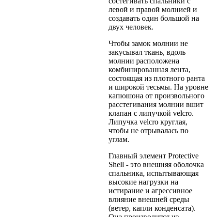
состегивать спальники с
левой и правой молнией и
создавать один большой на
двух человек.
Чтобы замок молнии не
закусывал ткань, вдоль
молнии расположена
комбинированная лента,
состоящая из плотного ранта
и широкой тесьмы. На уровне
капюшона от произвольного
расстегивания молнии вшит
клапан с липучкой velcro.
Липучка velcro круглая,
чтобы не отрывалась по
углам.
Главный элемент Protective
Shell - это внешняя оболочка
спальника, испытывающая
высокие нагрузки на
истирание и агрессивное
влияние внешней среды
(ветер, капли конденсата).
Она производится из