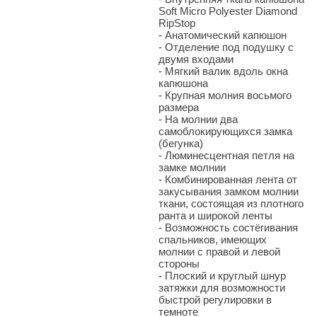
Soft Micro Polyester Diamond
RipStop
- Анатомический капюшон
- Отделение под подушку с
двумя входами
- Мягкий валик вдоль окна
капюшона
- Крупная молния восьмого
размера
- На молнии два
самоблокирующихся замка
(бегунка)
- Люминесцентная петля на
замке молнии
- Комбинированная лента от
закусывания замком молнии
ткани, состоящая из плотного
ранта и широкой ленты
- Возможность состёгивания
спальников, имеющих
молнии с правой и левой
стороны
- Плоский и круглый шнур
затяжки для возможности
быстрой регулировки в
темноте