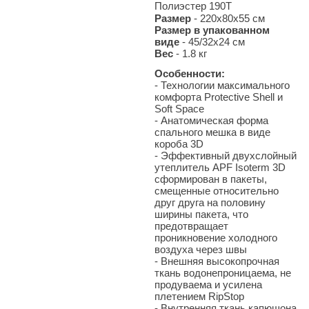
Полиэстер 190T
Размер
- 220х80х55 см
Размер в упакованном
виде
- 45/32x24 см
Вес
- 1.8
кг
Особенности:
- Технологии максимального
комфорта Protective Shell и
Soft Space
- Анатомическая форма
спального мешка в виде
короба 3D
- Эффективный двухслойный
утеплитель APF Isoterm 3D
сформирован в пакеты,
смещенные относительно
друг друга на половину
ширины пакета, что
предотвращает
проникновение холодного
воздуха через швы
- Внешняя высокопрочная
ткань водонепроницаема, не
продуваема и усилена
плетением RipStop
- Внутренняя ткань капюшона