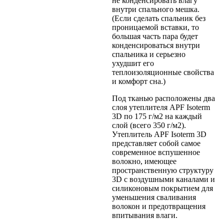
не конденсировать влагу
внутри спального мешка.
(Если сделать спальник без
проницаемой вставки, то
большая часть пара будет
конденсироваться внутри
спальника и серьезно
ухудшит его
теплоизоляционные свойства
и комфорт сна.)
Под тканью расположены два
слоя утеплителя APF Isoterm
3D по 175 г/м2 на каждый
слой (всего 350 г/м2).
Утеплитель APF Isoterm 3D
представляет собой самое
современное вспушенное
волокно, имеющее
пространственную структуру
3D с воздушными каналами и
силиконовым покрытием для
уменьшения сваливания
волокон и предотвращения
впитывания влаги.