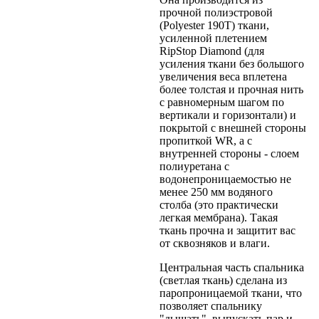
прочной полиэстровой
(Polyester 190T) ткани,
усиленной плетением
RipStop Diamond (для
усиления ткани без большого
увеличения веса вплетена
более толстая и прочная нить
с равномерным шагом по
вертикали и горизонтали) и
покрытой с внешней стороны
пропиткой WR, а с
внутренней стороны - слоем
полиуретана с
водонепроницаемостью не
менее 250 мм водяного
столба (это практически
легкая мембрана). Такая
ткань прочна и защитит вас
от сквозняков и влаги.
Центральная часть спальника
(светлая ткань) сделана из
паропроницаемой ткани, что
позволяет спальнику
"дышать", выпускать пар и