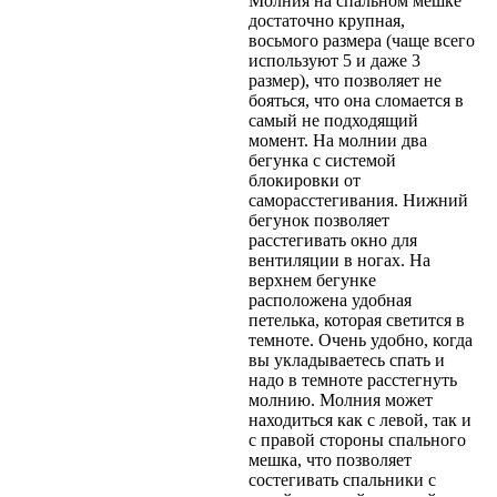
Молния на спальном мешке
достаточно крупная,
восьмого размера (чаще всего
используют 5 и даже 3
размер), что позволяет не
бояться, что она сломается в
самый не подходящий
момент. На молнии два
бегунка с системой
блокировки от
саморасстегивания. Нижний
бегунок позволяет
расстегивать окно для
вентиляции в ногах. На
верхнем бегунке
расположена удобная
петелька, которая светится в
темноте. Очень удобно, когда
вы укладываетесь спать и
надо в темноте расстегнуть
молнию. Молния может
находиться как с левой, так и
с правой стороны спального
мешка, что позволяет
состегивать спальники с