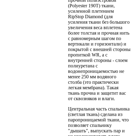
прочной полиэстровой
(Polyester 190T) ткани,
усиленной плетением
RipStop Diamond (для
усиления ткани без большого
увеличения веса вплетена
более толстая и прочная нить
с равномерным шагом по
вертикали и горизонтали) и
покрытой с внешней стороны
пропиткой WR, а с
внутренней стороны - слоем
полиуретана с
водонепроницаемостью не
менее 250 мм водяного
столба (это практически
легкая мембрана). Такая
ткань прочна и защитит вас
от сквозняков и влаги.
Центральная часть спальника
(светлая ткань) сделана из
паропроницаемой ткани, что
позволяет спальнику
"дышать", выпускать пар и