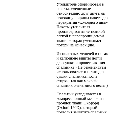
Утеплитель сформирован в
пакеты, смещенные
относительно друг друга на
половину ширины пакета для
перекрытия «холодного шва»
Пакеты утеплителя
производятся из не тканной
легкой и паропроницаемой
ткани, которая уменьшает
потери на конвекцию.
Из полезных мелочей в ногах
и капюшоне вшиты петли
для сушки и проветривания
спальника. (Не рекомендуем
использовать эти петли для
сушки спальника после
стирки, так как мокрый
спальник очень много весит.)
Спальник укладывается в
компрессионный мешок из
прочной ткани Оксфорд
(Oxford 150D), который
позволит защитить спальник