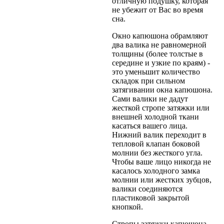
отличную подушку, которая
не убежит от Вас во время
сна.
Окно капюшона обрамляют
два валика не равномерной
толщины (более толстые в
середине и узкие по краям) -
это уменьшит количество
складок при сильном
затягивании окна капюшона.
Сами валики не дадут
жесткой стропе затяжки или
внешней холодной ткани
касаться вашего лица.
Нижний валик переходит в
тепловой клапан боковой
молнии без жесткого угла.
Чтобы ваше лицо никогда не
касалось холодного замка
молнии или жестких зубцов,
валики соединяются
пластиковой закрытой
кнопкой.
Стропы затяжки капюшона