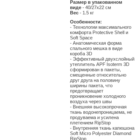
Размер в упакованном
виде
- 40/27x22 см
Вес
- 1.5
кг
Особенности:
- Технологии максимального
комфорта Protective Shell и
Soft Space
- Анатомическая форма
спального мешка в виде
короба 3D
- Эффективный двухслойный
утеплитель APF Isoterm 3D
сформирован в пакеты,
смещенные относительно
друг друга на половину
ширины пакета, что
предотвращает
проникновение холодного
воздуха через швы
- Внешняя высокопрочная
ткань водонепроницаема, не
продуваема и усилена
плетением RipStop
- Внутренняя ткань капюшона
Soft Micro Polyester Diamond
RipStop