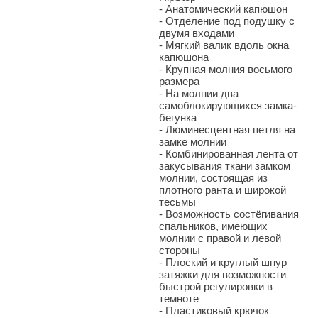
- Анатомический капюшон
- Отделение под подушку с
двумя входами
- Мягкий валик вдоль окна
капюшона
- Крупная молния восьмого
размера
- На молнии два
самоблокирующихся замка-
бегунка
- Люминесцентная петля на
замке молнии
- Комбинированная лента от
закусывания ткани замком
молнии, состоящая из
плотного ранта и широкой
тесьмы
- Возможность состёгивания
спальников, имеющих
молнии с правой и левой
стороны
- Плоский и круглый шнур
затяжки для возможности
быстрой регулировки в
темноте
- Пластиковый крючок