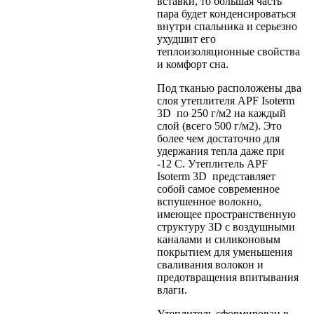
вставки, то большая часть
пара будет конденсироваться
внутри спальника и серьезно
ухудшит его
теплоизоляционные свойства
и комфорт сна.
Под тканью расположены два
слоя утеплителя APF Isoterm
3D по 250 г/м2 на каждый
слой (всего 500 г/м2). Это
более чем достаточно для
удержания тепла даже при
-12 С. Утеплитель APF
Isoterm 3D представляет
собой самое современное
вспушенное волокно,
имеющее пространственную
структуру 3D с воздушными
каналами и силиконовым
покрытием для уменьшения
сваливания волокон и
предотвращения впитывания
влаги.
Утеплитель сформирован в