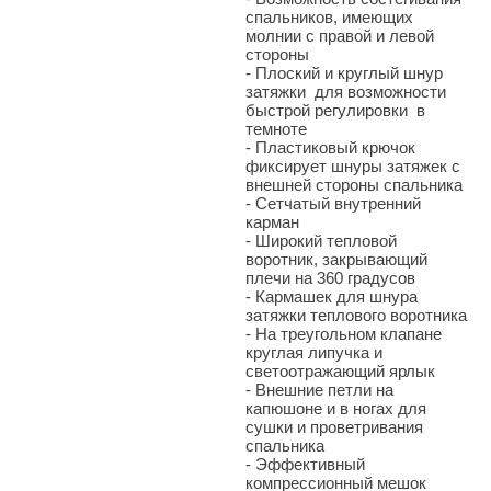
спальников, имеющих
молнии с правой и левой
стороны
- Плоский и круглый шнур
затяжки для возможности
быстрой регулировки в
темноте
- Пластиковый крючок
фиксирует шнуры затяжек с
внешней стороны спальника
- Сетчатый внутренний
карман
- Широкий тепловой
воротник, закрывающий
плечи на 360 градусов
- Кармашек для шнура
затяжки теплового воротника
- На треугольном клапане
круглая липучка и
светоотражающий ярлык
- Внешние петли на
капюшоне и в ногах для
сушки и проветривания
спальника
- Эффективный
компрессионный мешок