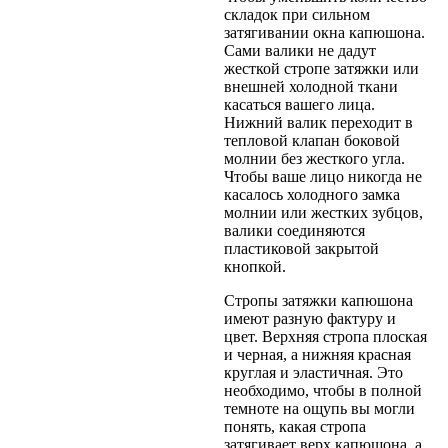
складок при сильном
затягивании окна капюшона.
Сами валики не дадут
жесткой стропе затяжки или
внешней холодной ткани
касаться вашего лица.
Нижний валик переходит в
тепловой клапан боковой
молнии без жесткого угла.
Чтобы ваше лицо никогда не
касалось холодного замка
молнии или жестких зубцов,
валики соединяются
пластиковой закрытой
кнопкой.
Стропы затяжки капюшона
имеют разную фактуру и
цвет. Верхняя стропа плоская
и черная, а нижняя красная
круглая и эластичная. Это
необходимо, чтобы в полной
темноте на ощупь вы могли
понять, какая стропа
затягивает верх капюшона, а