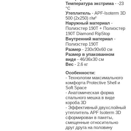
Температура экстрима
- -23
°С
Утеплитель
- APF-Isoterm 3D
500 (2x250) г/м²
Наружный материал
-
Полиэстер 190T + Полиэстер
190Т Diamond RipStop
Внутренний материал
-
Полиэстер 190T
Размер
- 230х90х60 см
Размер в упакованном
виде
- 46/36x30 см
Вес
- 2.6
кг
Особенности:
- Технологии максимального
комфорта Protective Shell и
Soft Space
- Анатомическая форма
спального мешка в виде
короба 3D
- Эффективный двухслойный
утеплитель APF Isoterm 3D
сформирован в пакеты,
смещенные относительно
друг друга на половину