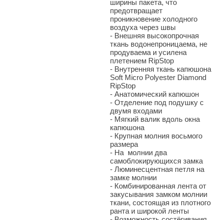
ширины пакета, что
предотвращает
проникновение холодного
воздуха через швы
- Внешняя высокопрочная
ткань водонепроницаема, не
продуваема и усилена
плетением RipStop
- Внутренняя ткань капюшона
Soft Micro Polyester Diamond
RipStop
- Анатомический капюшон
- Отделение под подушку с
двумя входами
- Мягкий валик вдоль окна
капюшона
- Крупная молния восьмого
размера
- На молнии два
самоблокирующихся замка
- Люминесцентная петля на
замке молнии
- Комбинированная лента от
закусывания замком молнии
ткани, состоящая из плотного
ранта и широкой ленты
- Возможность состёгивания