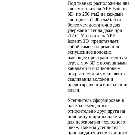
Под тканью расположены два
слоя утеплителя APF Isoterm
3D по 250 г/м2 на каждый
слой (всего 500 г/м2). Это
более чем достаточно для
удержания тепла даже при
-12 С. Утеплитель APF
Isoterm 3D представляет
собой самое современное
вспушенное волокно,
имеющее пространственную
структуру 3D с воздушными
каналами и силиконовым
покрытием для уменьшения
сваливания волокон и
предотвращения впитывания
влаги.
Утеплитель сформирован в
пакеты, смещенные
относительно друг друга на
половину ширины пакета
для перекрытия «холодного
шва». Пакеты утеплителя
производятся из не тканного