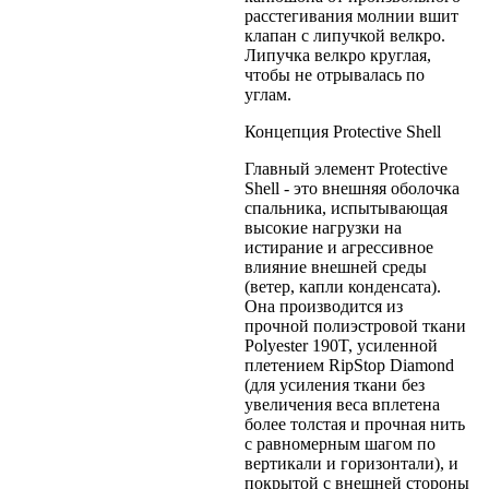
расстегивания молнии вшит
клапан с липучкой велкро.
Липучка велкро круглая,
чтобы не отрывалась по
углам.
Концепция Protective Shell
Главный элемент Protective
Shell - это внешняя оболочка
спальника, испытывающая
высокие нагрузки на
истирание и агрессивное
влияние внешней среды
(ветер, капли конденсата).
Она производится из
прочной полиэстровой ткани
Polyester 190T, усиленной
плетением RipStop Diamond
(для усиления ткани без
увеличения веса вплетена
более толстая и прочная нить
с равномерным шагом по
вертикали и горизонтали), и
покрытой с внешней стороны