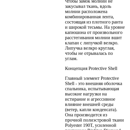
Чтобы замок молнии не
закусывал ткань, вдоль
молнии расположена
комбинированная лента,
состоящая из плотного ранта
и широкой тесьмы. На уровне
капюшона от произвольного
расстегивания молнии вшит
клапан с липучкой велкро.
Липучка велкро круглая,
чтобы не отрывалась по
углам.
Концепция Protective Shell
Главный элемент Protective
Shell - это внешняя оболочка
спальника, испытывающая
высокие нагрузки на
истирание и агрессивное
влияние внешней среды
(ветер, капли конденсата).
Она производится из
прочной полиэстровой ткани
Polyester 190T, усиленной