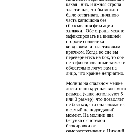
какая - низ. Нижняя стропа
эластичная, чтобы можно
было оттягивать нижнюю
часть капюшона без
сбрасывания фиксации
затяжки. Обе стропы можно
зафиксировать на внешней
стороне спальника
кордлоком и пластиковым
крючком. Когда во сне вы
перевернетесь на бок, то обе
не зафиксированные затяжки
обязательно лягут вам на
лицо, что крайне неприятно.
Молния на спальном мешке
достаточно крупная восьмого
размера (чаще используют 5
или 3 размер), что позволяет
не бояться, что она сломается
в самый не подходящий
момент. На молнии два
бегунка с системой
блокировки от
саморасстегивания. Нижний