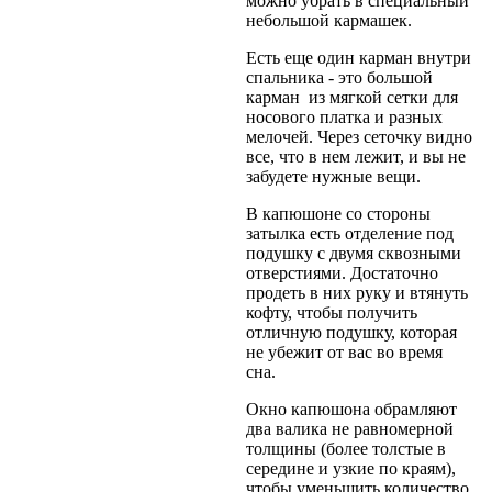
можно убрать в специальный
небольшой кармашек.
Есть еще один карман внутри
спальника - это большой
карман из мягкой сетки для
носового платка и разных
мелочей. Через сеточку видно
все, что в нем лежит, и вы не
забудете нужные вещи.
В капюшоне со стороны
затылка есть отделение под
подушку с двумя сквозными
отверстиями. Достаточно
продеть в них руку и втянуть
кофту, чтобы получить
отличную подушку, которая
не убежит от вас во время
сна.
Окно капюшона обрамляют
два валика не равномерной
толщины (более толстые в
середине и узкие по краям),
чтобы уменьшить количество