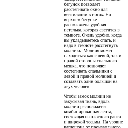
бегунок позволяет
расстегивать окно для
вентиляции в ногах. На
верхнем бегунке
расположена удобная
петелька, которая светится в
темноте. Очень удобно, когда
вы укладываетесь спать, и
надо в темноте расстегнуть
молнию. Молния может
находиться как с левой, так и
правой стороны спального
мешка, что позволяет
состегивать спальники с
левой и правой молнией и
создавать один большой на
двух человек.
Чтобы замок молнии не
закусывал ткань, вдоль
молнии расположена
комбинированная лента,
состоящая из плотного ранта
и широкой тесьмы. На уровне
капюшона от произвольного