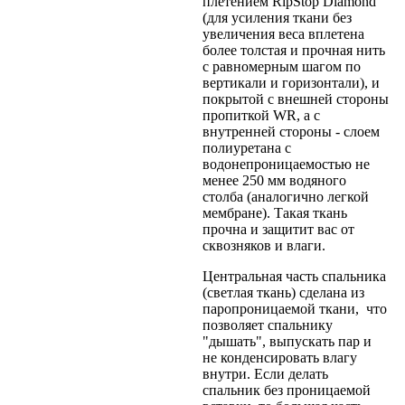
плетением RipStop Diamond
(для усиления ткани без
увеличения веса вплетена
более толстая и прочная нить
с равномерным шагом по
вертикали и горизонтали), и
покрытой с внешней стороны
пропиткой WR, а с
внутренней стороны - слоем
полиуретана с
водонепроницаемостью не
менее 250 мм водяного
столба (аналогично легкой
мембране). Такая ткань
прочна и защитит вас от
сквозняков и влаги.
Центральная часть спальника
(светлая ткань) сделана из
паропроницаемой ткани, что
позволяет спальнику
"дышать", выпускать пар и
не конденсировать влагу
внутри. Если делать
спальник без проницаемой