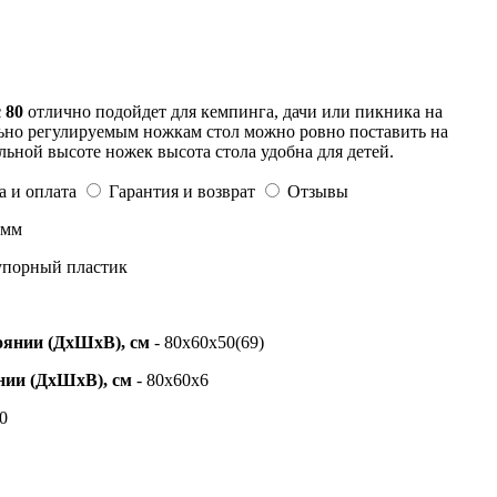
c 80
отлично подойдет для кемпинга, дачи или пикника на
ьно регулируемым ножкам стол можно ровно поставить на
ьной высоте ножек высота стола удобна для детей.
а и оплата
Гарантия и возврат
Отзывы
 мм
упорный пластик
оянии (ДхШхВ), см
- 80х60х50(69)
нии (ДхШхВ), см
- 80х60х6
0