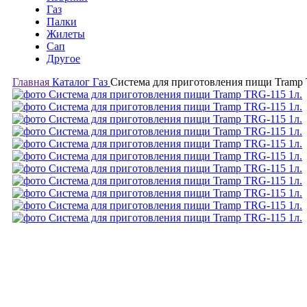
Газ
Палки
Жилеты
Сап
Другое
Главная
Каталог
Газ
Система для приготовления пищи Tramp 