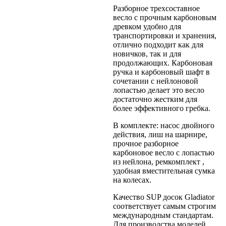
Разборное трехсоставное
весло с прочным карбоновым
древком удобно для
транспортировки и хранения,
отлично подходит как для
новичков, так и для
продолжающих. Карбоновая
ручка и карбоновый шафт в
сочетании с нейлоновой
лопастью делает это весло
достаточно жестким для
более эффективного гребка.
В комплекте: насос двойного
действия, лиш на шарнире,
прочное разборное
карбоновое весло с лопастью
из нейлона, ремкомплект ,
удобная вместительная сумка
на колесах.
Качество SUP досок Gladiator
соответствует самым строгим
международным стандартам.
Для производства моделей