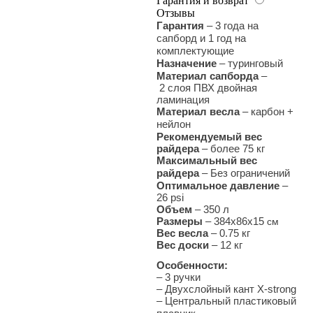
Гарантия и возврат
Отзывы
Гарантия
–
3 года на
сапборд и 1 год на
комплектующие
Назначение
– туринговый
Материал сапборда
–
2 слоя ПВХ двойная
ламинация
Материал весла
– карбон +
нейлон
Рекомендуемый вес
райдера
– более 75 кг
Максимальный вес
райдера
– Без ограничений
Оптимальное давление
–
26 psi
Объем
– 350 л
Размеры
– 384х86х15
см
Вес весла
– 0.75 кг
Вес доски
– 12 кг
Особенности:
– 3 ручки
– Двухслойный кант X-strong
– Центральный пластиковый