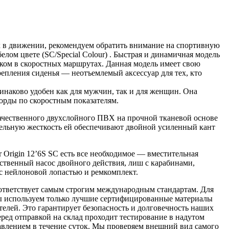
х в движении, рекомендуем обратить внимание на спортивную
белом цвете (SC/Special Colour) . Быстрая и динамичная модель
ом в скоростных маршрутах. Данная модель имеет свою
епления сиденья — неотъемлемый аксессуар для тех, кто
одинаково удобен как для мужчин, так и для женщин. Она
орды по скоростным показателям.
ачественного двухслойного ПВХ на прочной тканевой основе
ельную жесткость ей обеспечивают двойной усиленный кант
r Origin 12’6S SC есть все необходимое — вместительная
ественный насос двойного действия, лиш с карабинами,
 с нейлоновой лопастью и ремкомплект.
оответствует самым строгим международным стандартам. Для
ы используем только лучшие сертифицированные материалы
елей. Это гарантирует безопасность и долговечность наших
ред отправкой на склад проходит тестирование в надутом
влением в течение суток. Мы проверяем внешний вид самого