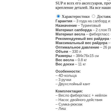
SUP и всех его аксессуаров, пр
крепление деталей. На все наши
Характеристики
Доставк
Гарантия
–
3 года на сапборд и
Назначение
– Туринговый
Материал сапборда
–
2 слоя П
Материал весла
– фибергласс 
Рекомендуемый вес райдера
–
Максимальный вес райдера
–
Оптимальное давление
– 26 p
Объем
– 330 л
Размеры
– 384х76х15
см
Вес весла
– 0.8 кг
Вес доски
– 11 кг
Особенности:
– 4D-кольца
– 3 ручки
– Двухслойный кант
Комплектация:
–
Весло фибергласс + нейлон
– Насос двойного действия
– Сумка-рюкзак
– Лиш