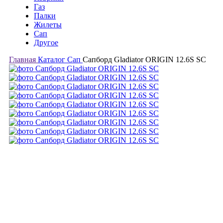
Газ
Палки
Жилеты
Сап
Другое
Главная
Каталог
Сап
Сапборд Gladiator ORIGIN 12.6S SC