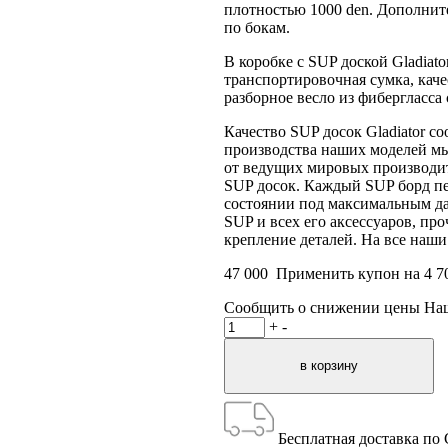
плотностью 1000 den. Дополнит
по бокам.
В коробке с SUP доской Gladiato
транспортировочная сумка, кач
разборное весло из фибергласса
Качество SUP досок Gladiator с
производства наших моделей м
от ведущих мировых производит
SUP досок. Каждый SUP борд пе
состоянии под максимальным да
SUP и всех его аксессуаров, пр
крепление деталей. На все наши
47 000
Применить купон на
4 7
Сообщить о снижении цены
На
+
-
Бесплатная доставка по