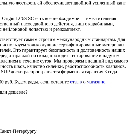
ельную жесткость ей обеспечивают двойной усиленный кант
r Origin 12’6S SC есть все необходимое — вместительная
ественный насос двойного действия, лиш с карабинами,
 с нейлоновой лопастью и ремкомплект.
оответствует самым строгим международным стандартам. Для
ы используем только лучшие сертифицированные материалы
елей. Это гарантирует безопасность и долговечность наших
ред отправкой на склад проходит тестирование в надутом
влением в течение суток. Мы проверяем внешний вид самого
очность швов, качество склейки, работоспособность клапанов,
 SUP доски распространяется фирменная гарантия 3 года.
00
руб.
Будем рады, если оставите
отзыв о магазине
шли дешевле?
 Санкт-Петербургу