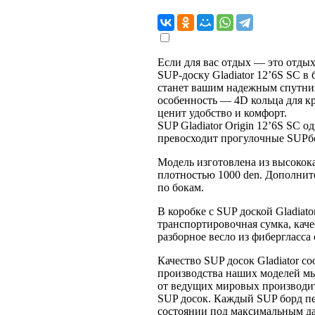
Если для вас отдых — это отды
SUP-доску Gladiator 12’6S SC в 
станет вашим надежным спутник
особенность — 4D кольца для кр
ценит удобство и комфорт.
SUP Gladiator Origin 12’6S SC 
превосходит прогулочные SUPб
Модель изготовлена из высокок
плотностью 1000 den. Дополнит
по бокам.
В коробке с SUP доской Gladiato
транспортировочная сумка, кач
разборное весло из фибергласса
Качество SUP досок Gladiator с
производства наших моделей м
от ведущих мировых производит
SUP досок. Каждый SUP борд пе
состоянии под максимальным да