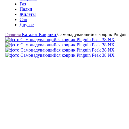
Газ
Палки
Жилеты
Сап
Другое
Главная
Каталог
Коврики
Самонадувающийся коврик Pinguin