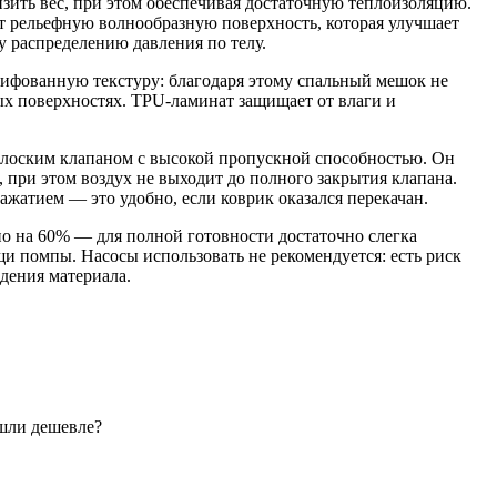
изить вес, при этом обеспечивая достаточную теплоизоляцию.
 рельефную волнообразную поверхность, которая улучшает
у распределению давления по телу.
ифованную текстуру: благодаря этому спальный мешок не
ых поверхностях. TPU-ламинат защищает от влаги и
лоским клапаном с высокой пропускной способностью. Он
, при этом воздух не выходит до полного закрытия клапана.
жатием — это удобно, если коврик оказался перекачан.
о на 60% — для полной готовности достаточно слегка
и помпы. Насосы использовать не рекомендуется: есть риск
дения материала.
шли дешевле?