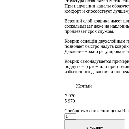
структура позволяет заметно сн
При надувании каналы образуют
комфорт и способствует лучшем
Верхний слой коврика имеет шл
соскальзывает даже на наклонн
продлевает срок службы.
Коврик оснащён двухслойным п
позволяет быстро надуть коврик
Давление можно регулировать на
Коврик самонадувается примерн
поддуть его ртом или при помощ
избыточного давления и повреж
Желтый
7 970
5 970
Сообщить о снижении цены
На
+
-