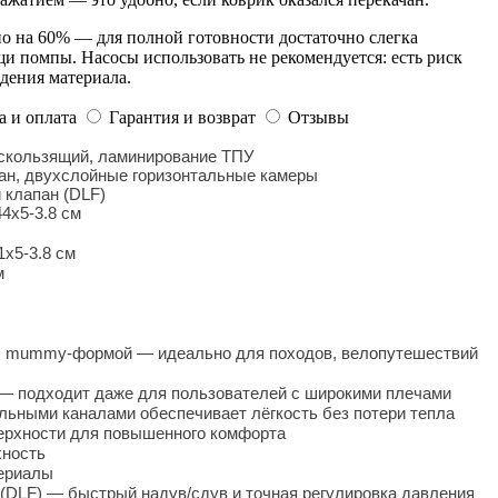
о на 60% — для полной готовности достаточно слегка
и помпы. Насосы использовать не рекомендуется: есть риск
дения материала.
а и оплата
Гарантия и возврат
Отзывы
скользящий, ламинирование ТПУ
ан, двухслойные горизонтальные камеры
 клапан (DLF)
4х5-3.8 см
1х5-3.8 см
м
к с mummy-формой — идеально для походов, велопутешествий
 — подходит даже для пользователей с широкими плечами
альными каналами обеспечивает лёгкость без потери тепла
верхности для повышенного комфорта
хность
териалы
(DLF) — быстрый надув/сдув и точная регулировка давления