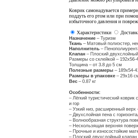
Коврик самонадувается примерн
поддуть его ртом или при помощ
избыточного давления и повреж
Характеристики
Доставк
Назначение
– Туризм
Ткань
– Матовый полиэстер, не
Наполнитель
– Пенополиурент
Клапан
– Плоский двухслойный
Размеры со склейкой
–
192х56-4
Толщина – от 3.8 до 5 см
Полезные размеры
– 189х54-4
Размеры в упаковке
–
29х16 с
Вес
– 0.87 кг
Особенности:
– Лёгкий туристический коври
и гор
– Узкий низ, расширенный верх
– Двухслойная пена с горизонт
– Волнообразная структура по
– Нескользящая верхняя повер
– Прочные и износостойкие ма
– Плоский двухслойный клапан 