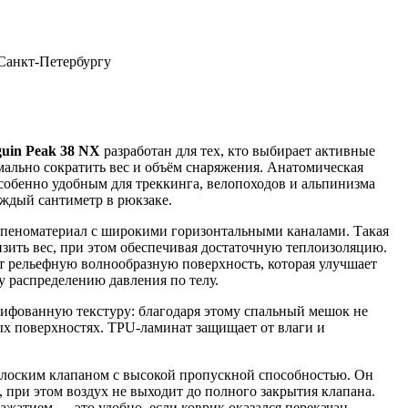
 Санкт-Петербургу
guin Peak 38 NX
разработан для тех, кто выбирает активные
мально сократить вес и объём снаряжения. Анатомическая
собенно удобным для треккинга, велопоходов и альпинизма
ждый сантиметр в рюкзаке.
пеноматериал с широкими горизонтальными каналами. Такая
изить вес, при этом обеспечивая достаточную теплоизоляцию.
 рельефную волнообразную поверхность, которая улучшает
у распределению давления по телу.
ифованную текстуру: благодаря этому спальный мешок не
ых поверхностях. TPU-ламинат защищает от влаги и
лоским клапаном с высокой пропускной способностью. Он
, при этом воздух не выходит до полного закрытия клапана.
жатием — это удобно, если коврик оказался перекачан.