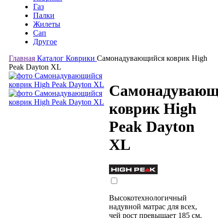
Газ
Палки
Жилеты
Сап
Другое
Главная
Каталог
Коврики
Самонадувающийся коврик High
Peak Dayton XL
Самонадувающ
коврик High
Peak Dayton
XL
Высокотехнологичный
надувной матрас для всех,
чей рост превышает 185 см.