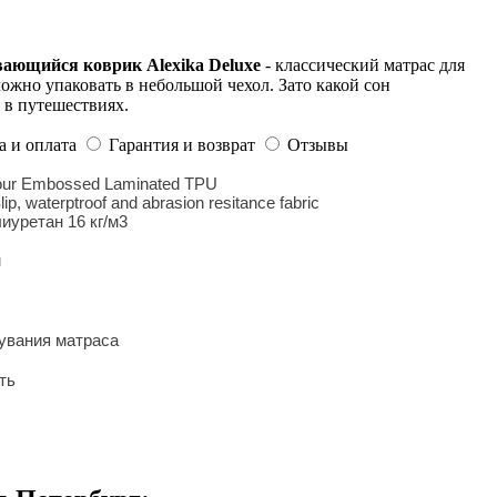
ающийся коврик Alexika Deluxe
- классический матрас для
можно упаковать в небольшой чехол. Зато какой сон
и в путешествиях.
а и оплата
Гарантия и возврат
Отзывы
lour Embossed Laminated TPU
p, waterptroof and abrasion resitance fabric
иуретан 16 кг/м3
м
дувания матраса
ть