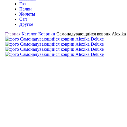
Газ
Палки
Жилеты
Сап
Другое
Главная
Каталог
Коврики
Самонадувающийся коврик Alexika 