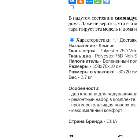
В надутом состоянии
самонадув
дома. Даже не верится, что его 
гарантирует эта модель и дома 
Характеристики
Доставк
Назначение
- Кемпинг
Ткань верха
- Polyester 75D Ve
Ткань дна
- Polyester 75D Non-Sli
Наполнитель
- Вспененный пол
Размеры
- 198x76x10 см
Размеры в упаковке
- 80х20 с
Вес
- 2.7 кг
Особенности:
- два клапана для надувания/с
- ремонтный набор в комплекте
- противоскользящая поверхнос
- максимальный комфорт
Страна Бренда
- США