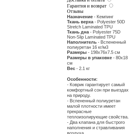
Гарантия и возврат
Отзывы
Назначение
- Кемпинг
Ткань верха
- Polyester 50D
Stretch Laminated TPU
Ткань дна
- Polyester 75D
Non-Slip Laminated TPU
Наполнитель
- Вспененный
полиуретан 16 кг/м3
Размеры
- 198x76x7.5 см
Размеры в упаковке
- 80х18
см
Вес
- 2.1 кг
Особенности:
- Коврик гарантирует самый
комфортный сон при выездах
на природу.
- Вспененный полиуретан
малой плотности имеет
прекрасные
теплоизолирующие свойства.
- Два клапана для быстрого
наполнения и стравливания
воздуха.