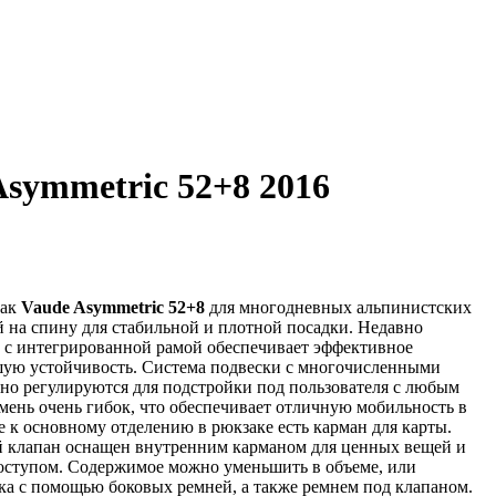
symmetric 52+8 2016
зак
Vaude Asymmetric 52+8
для многодневных альпинистских
й на спину для стабильной и плотной посадки. Недавно
и с интегрированной рамой обеспечивает эффективное
шую устойчивость. Система подвески с многочисленными
но регулируются для подстройки под пользователя с любым
мень очень гибок, что обеспечивает отличную мобильность в
 к основному отделению в рюкзаке есть карман для карты.
 клапан оснащен внутренним карманом для ценных вещей и
оступом. Содержимое можно уменьшить в объеме, или
ка с помощью боковых ремней, а также ремнем под клапаном.