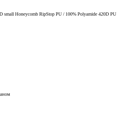
D small Honeycomb RipStop PU / 100% Polyamide 420D PU
маном