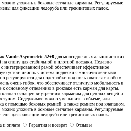
й, можно уложить в боковые сетчатые карманы. Регулируемые
ачены для фиксации ледоруба или трекинговых палок.
зак
Vaude Asymmetric 52+8
для многодневных альпинистских
й на спину для стабильной и плотной посадки. Недавно
и с интегрированной рамой обеспечивает эффективное
шую устойчивость. Система подвески с многочисленными
но регулируются для подстройки под пользователя с любым
мень очень гибок, что обеспечивает отличную мобильность в
 к основному отделению в рюкзаке есть карман для карты.
 клапан оснащен внутренним карманом для ценных вещей и
оступом. Содержимое можно уменьшить в объеме, или
ка с помощью боковых ремней, а также ремнем под клапаном.
й, можно уложить в боковые сетчатые карманы. Регулируемые
ачены для фиксации ледоруба или трекинговых палок.
а и оплата
Гарантия и возврат
Отзывы