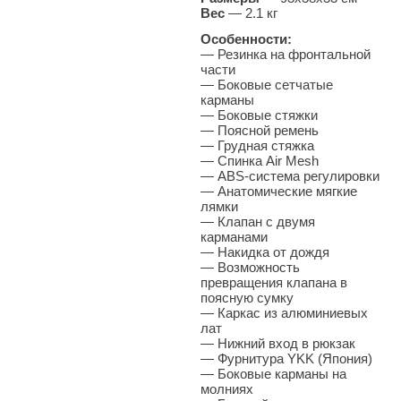
Вес
—
2.1 кг
Особенности:
— Резинка на фронтальной
части
— Боковые сетчатые
карманы
— Боковые стяжки
— Поясной ремень
— Грудная стяжка
— Спинка Air Mesh
— ABS-система регулировки
— Анатомические мягкие
лямки
— Клапан с двумя
карманами
— Накидка от дождя
— Возможность
превращения клапана в
поясную сумку
— Каркас из алюминиевых
лат
— Нижний вход в рюкзак
— Фурнитура YKK (Япония)
— Боковые карманы на
молниях