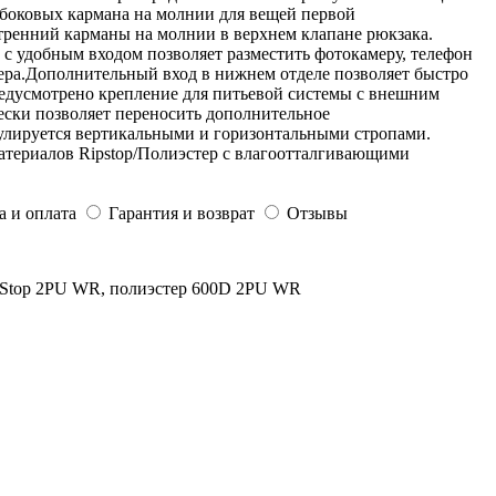
 боковых кармана на молнии для вещей первой
ренний карманы на молнии в верхнем клапане рюкзака.
 с удобным входом позволяет разместить фотокамеру, телефон
ера.Дополнительный вход в нижнем отделе позволяет быстро
едусмотрено крепление для питьевой системы с внешним
ски позволяет переносить дополнительное
улируется вертикальными и горизонтальными стропами.
атериалов Ripstop/Полиэстер с влагоотталгивающими
а и оплата
Гарантия и возврат
Отзывы
pStop 2PU WR, полиэстер 600D 2PU WR