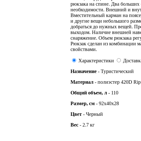
рюкзака на спине. Два больших
необходимости. Внешний и внут
Вместительный карман на поясе
и другие вещи небольшого разм
добраться до нужных вещей. Пр
выходом. Наличие внешней наве
снаряжение. Объем рюкзака рег
Рюкзак сделан из комбинации м
свойствами.
Характеристики
Доставк
Назначение
- Туристический
Материал
- полиэстер 420D Ri
Общий
объем, л
- 110
Размер, см
- 92x40x28
Цвет
- Черный
Вес
- 2.7 кг