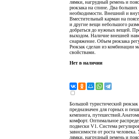
лямки, нагрудный ремень и поя
рюкзака на спине. Два больших
необходимости. Внешний и внут
Вместительный карман на поясе
и другие вещи небольшого разм
добраться до нужных вещей. Пр
выходом. Наличие внешней наве
снаряжение. Объем рюкзака рег
Рюкзак сделан из комбинации м
свойствами.
Нет в наличии
Большой туристический рюкза
предназначен для горных и пеш
кемпинга, путешествий.Анатом
комфорт. Оптимальное распреде
подвески V1. Система регулиров
зависимости от роста человека.
лямки, нагрудный ремень и поя