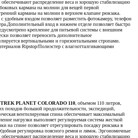
с обеспечивают распределение веса и хорошую стабилизацию
 боковых кармана на молнии для вещей первой
ренний карманы на молнии в верхнем клапане рюкзака.
 с удобным входом позволяет разместить фотокамеру, телефон
ера.Дополнительный вход в нижнем отделе позволяет быстро
едусмотрено крепление для питьевой системы с внешним
ски позволяет переносить дополнительное
улируется вертикальными и горизонтальными стропами.
атериалов Ripstop/Полиэстер с влагоотталгивающими
к
TREK PLANET COLORADO 110
, объемом 110 литров,
их походов большой продолжительности, экспедиций,
ическая вентилируемая спина обеспечивает максимальный
ление нагрузки выполняет регулируемая система жесткой
ки на спине позволяет отрегулировать посадку рюкзака в
 Удобная регулировка поясного ремня и лямок. Эргономичные
с обеспечивают распределение веса и хорошую стабилизацию