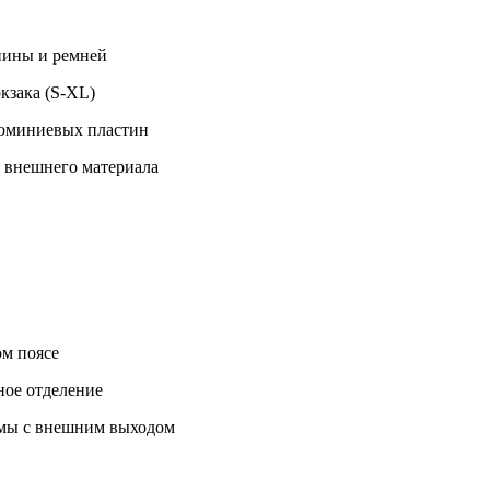
пины и ремней
кзака (S-XL)
люминиевых пластин
 внешнего материала
ом поясе
ное отделение
емы с внешним выходом