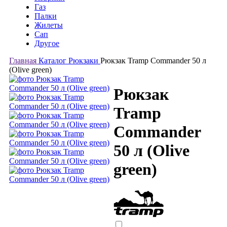
Газ
Палки
Жилеты
Сап
Другое
Главная
Каталог
Рюкзаки
Рюкзак Tramp Commander 50 л
(Olive green)
Рюкзак
Tramp
Commander
50 л (Olive
green)