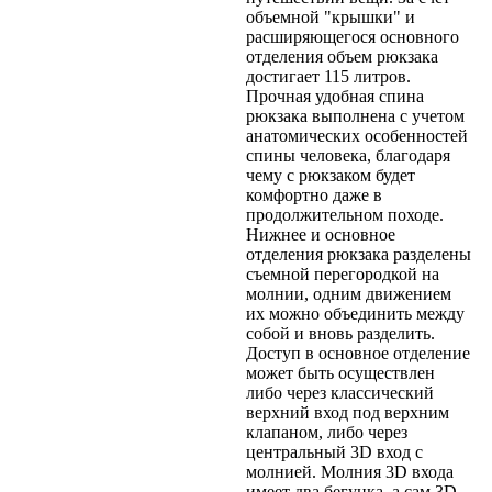
объемной "крышки" и
расширяющегося основного
отделения объем рюкзака
достигает 115 литров.
Прочная удобная спина
рюкзака выполнена с учетом
анатомических особенностей
спины человека, благодаря
чему с рюкзаком будет
комфортно даже в
продолжительном походе.
Нижнее и основное
отделения рюкзака разделены
съемной перегородкой на
молнии, одним движением
их можно объединить между
собой и вновь разделить.
Доступ в основное отделение
может быть осуществлен
либо через классический
верхний вход под верхним
клапаном, либо через
центральный 3D вход с
молнией. Молния 3D входа
имеет два бегунка, а сам 3D