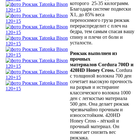
которого 25-35 килограмм.
Благодаря системе подвески
Х1, до 85% веса
переносимого груза рюкзак
перераспределит с плеч на
бедра, тем самым спасая вашу
спину и плечи от боли и
усталости.
Рюкзак выполнен из
прочных
материалов Cordura 700D и
420HD Honey Cross.
Cordura
с толщиной волокна 700 ден
сочетает высокую прочность
на разрыв и истирание
классического волокна 1000
ден с легкостью материала
500 ден. Она делает рюкзак
чрезвычайно прочным и
износостойким. 420HD
Honey Cross - лёгкий и
прочный материал. Он
помогает снизить вес
рюкзака.