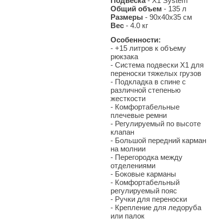
Подвеска
- X1 System
Общий объем
- 135 л
Размеры
- 90х40х35 см
Вес
- 4.0 кг
Особенности:
- +15 литров к объему
рюкзака
- Система подвески Х1 для
переноски тяжелых грузов
- Подкладка в спине с
различной степенью
жесткости
- Комфортабельные
плечевые ремни
- Регулируемый по высоте
клапан
- Большой передний карман
на молнии
- Перегородка между
отделениями
- Боковые карманы
- Комфортабельный
регулируемый пояс
- Ручки для переноски
- Крепление для ледоруба
или палок